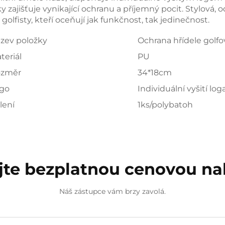
ky zajišťuje vynikající ochranu a příjemný pocit. Stylová,
 golfisty, kteří oceňují jak funkčnost, tak jedinečnost. 
zev položky
Ochrana hřídele golfo
teriál
PU
změr
34*18cm
go
Individuální vyšití log
lení
1ks/polybatoh
jte bezplatnou cenovou n
Náš zástupce vám brzy zavolá.