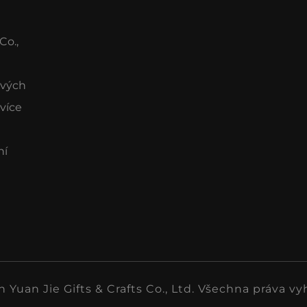
Co.,
ových
 více
ní
uan Jie Gifts & Crafts Co., Ltd. Všechna práva vy