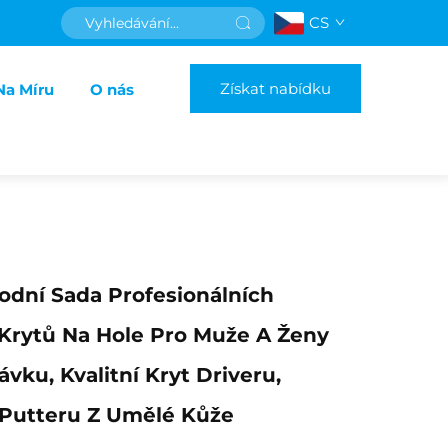
CS
Získat nabídku
Na Míru
O nás
odní Sada Profesionálních
Krytů Na Hole Pro Muže A Ženy
vku, Kvalitní Kryt Driveru,
 Putteru Z Umělé Kůže