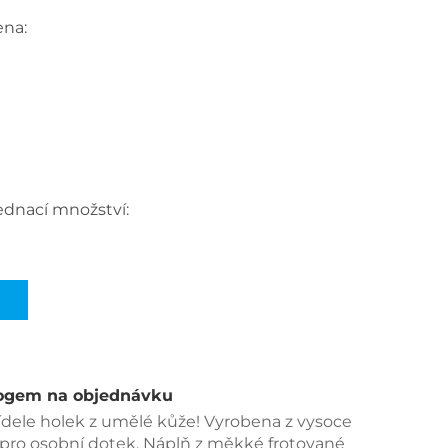
ena:
ednací množství:
logem na objednávku 
ídele holek z umělé kůže! Vyrobena z vysoce 
 pro osobní dotek. Náplň z měkké frotované 