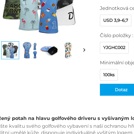
Jednotková c
USD 3,9–6,7
Číslo položky :
YJGHC002
Minimální obj
100ks
Dotaz
žený potah na hlavu golfového driveru s vyšívaným 
šte kvalitu svého golfového vybavení s naší ochranou hř
litní umělé kůže, disponuje individuálně vyšitým logem