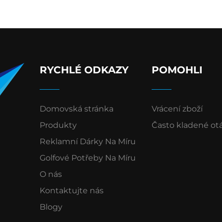
RYCHLÉ ODKAZY
POMOHLI
Domovská stránka
Vrácení zboží
Produkty
Často kladené ot
Reklamní Dárky Na Míru
Golfové Potřeby Na Míru
O nás
Kontaktujte nás
Blogy