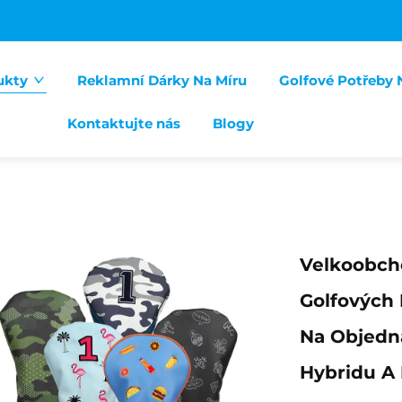
ukty
Reklamní Dárky Na Míru
Golfové Potřeby 
Kontaktujte nás
Blogy
Velkoobch
Golfových 
Na Objedná
Hybridu A