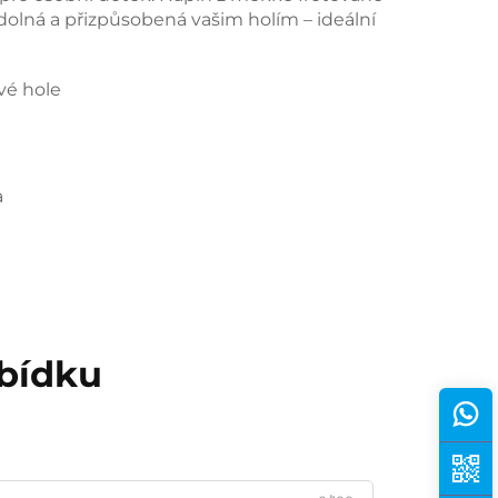
 odolná a přizpůsobená vašim holím – ideální 
vé hole
a
abídku