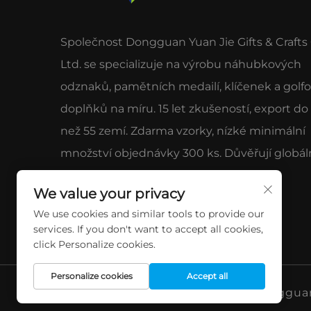
Společnost Dongguan Yuan Jie Gifts & Crafts 
Ltd. se specializuje na výrobu náhubkových
odznaků, pamětních medailí, klíčenek a golf
doplňků na míru. 15 let zkušeností, export do
než 55 zemí. Zdarma vzorky, nízké minimální
množství objednávky 300 ks. Důvěřují globál
značky pro kvalitu a servis.
We value your privacy
We use cookies and similar tools to provide our
services. If you don't want to accept all cookies,
click Personalize cookies.
Personalize cookies
Accept all
Copyright © 2026 China Dongguan Y