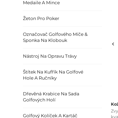
Medaile A Mince
Žeton Pro Poker
Označovač Golfového Míče &
Sponka Na Klobouk
Nástroj Na Opravu Trávy
Štítek Na Kufřík Na Golfové
Hole A Ručníky
Dřevěná Krabice Na Sada
Golfových Holí
Ko
Zvy
Golfový Kolíček A Kartáč
kva