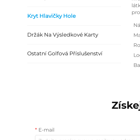
lát
pro
Kryt Hlavičky Hole
Ná
Držák Na Výsledkové Karty
Ma
Ro
Ostatní Golfová Příslušenství
Lo
Ba
Získe
E-mail