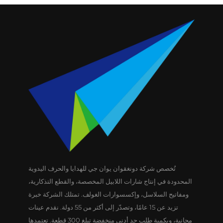
تُخصص شركة دونغقوان يوان جي للهدايا والحرف اليدوية
المحدودة في إنتاج شارات اللابيل المخصصة، والقطع التذكارية،
ومفاتيح السلاسل، وإكسسوارات الغولف. تمتلك الشركة خبرة
تزيد عن 15 عامًا، وتصدّر إلى أكثر من 55 دولة. نقدم عينات
مجانية، وبكمية طلب حد أدنى منخفضة تبلغ 300 قطعة. تعتمدها