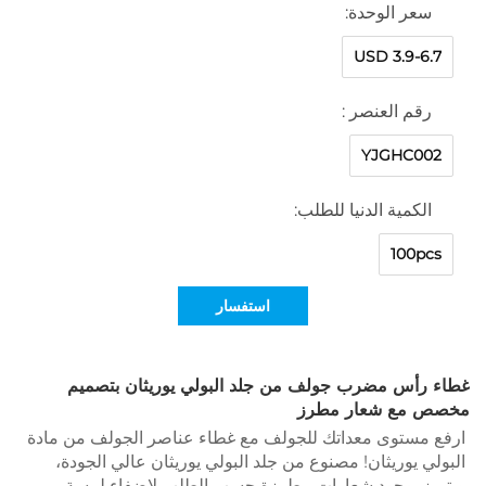
سعر الوحدة:
USD 3.9-6.7
رقم العنصر :
YJGHC002
الكمية الدنيا للطلب:
100pcs
استفسار
غطاء رأس مضرب جولف من جلد البولي يوريثان بتصميم 
مخصص مع شعار مطرز 
ارفع مستوى معداتك للجولف مع غطاء عناصر الجولف من مادة 
البولي يوريثان! مصنوع من جلد البولي يوريثان عالي الجودة، 
ويتميز بوجود شعارات مطرزة حسب الطلب لإضفاء لمسة 