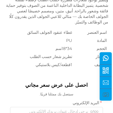
شخصية. يتميز البطانة الداخلية الناعمة من الصوف بتوفير حماية 
فائقة وشعور بالراحة. أنيق، متين، ومصمم خصيصًا لعصي 
الجولف الخاصة بك — مثالي للاعبي الجولف الذين يقدرون كلًا 
من الوظائف والتميّز. 
اسم العنصر
غطاء عنقود الجولف السائق
المادة
PU
الحجم
34*18سم
الشعار
تطريز شعار حسب الطلب
التغليف
1قطعة/كيس بلاستيكي
احصل على عرض سعر مجاني
سيتصل بك ممثلنا قريبًا.
البريد الإلكتروني
0/100