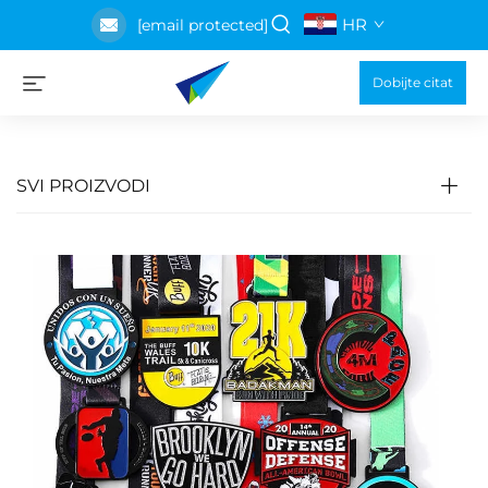
HR
[email protected]
Dobijte citat
SVI PROIZVODI