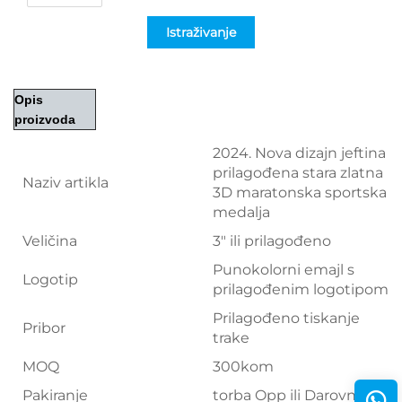
Istraživanje
Opis
proizvoda
2024. Nova dizajn jeftina
prilagođena stara zlatna
Naziv artikla
3D maratonska sportska
medalja
Veličina
3" ili prilagođeno
Punokolorni emajl s
Logotip
prilagođenim logotipom
Prilagođeno tiskanje
Pribor
trake
MOQ
300kom
Pakiranje
torba Opp ili Darovni kutij