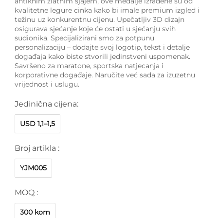
antiknim zlatnim sjajem, ove medalje izrađene su od
kvalitetne legure cinka kako bi imale premium izgled i
težinu uz konkurentnu cijenu. Upečatljiv 3D dizajn
osigurava sjećanje koje će ostati u sjećanju svih
sudionika. Specijalizirani smo za potpunu
personalizaciju – dodajte svoj logotip, tekst i detalje
događaja kako biste stvorili jedinstveni uspomenak.
Savršeno za maratone, sportska natjecanja i
korporativne događaje. Naručite već sada za izuzetnu
vrijednost i uslugu.
Jedinična cijena:
USD 1,1–1,5
Broj artikla :
YJM005
MOQ :
300 kom