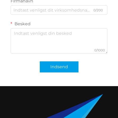
Firmanavn
0/200
Besked
0/1000
Indsend