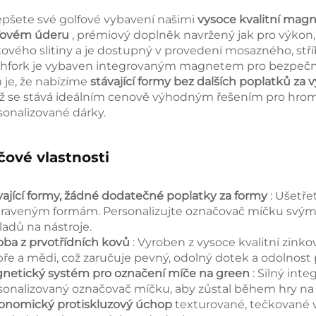
epšete své golfové vybavení našimi
vysoce kvalitní magn
fovém úderu
, prémiový doplněk navržený jak pro výkon, 
kového slitiny a je dostupný v provedení mosazného, s
chfork je vybaven integrovaným magnetem pro bezpečné
 je, že nabízíme
stávající formy bez dalších poplatků za
ž se stává ideálním cenově výhodným řešením pro hrom
sonalizované dárky.
čové vlastnosti
vající formy, žádné dodatečné poplatky za formy
: Ušetř
praveným formám. Personalizujte označovač míčku svý
ladů na nástroje.
oba z prvotřídních kovů
: Vyroben z vysoce kvalitní zink
íbře a mědi, což zaručuje pevný, odolný dotek a odolnost p
netický systém pro označení míče na green
: Silný in
sonalizovaný označovač míčku, aby zůstal během hry na 
onomický protiskluzový úchop
texturované, tečkované vz