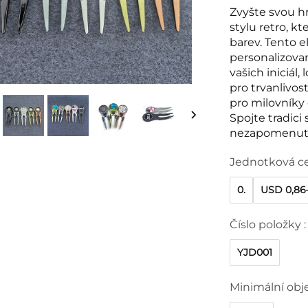
Zvyšte svou hr
stylu retro, kt
barev. Tento 
personalizova
vašich iniciál
pro trvanlivos
pro milovníky 
Spojte tradici
nezapomenut
Jednotková c
0.
USD 0,86–
Číslo položky :
YJD001
Minimální obj