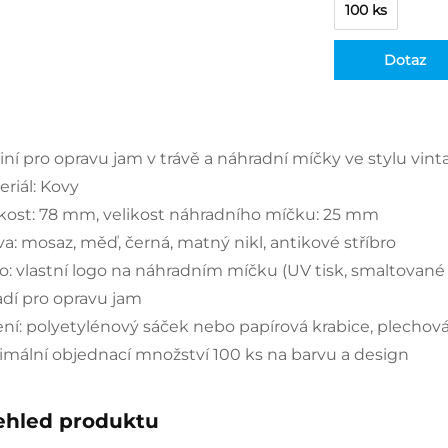
100 ks
Dotaz
iní pro opravu jam v trávě a náhradní míčky ve stylu vi
eriál: Kovy
ikost: 78 mm, velikost náhradního míčku: 25 mm
va: mosaz, měď, černá, matný nikl, antikové stříbro
o: vlastní logo na náhradním míčku (UV tisk, smaltované 
adí pro opravu jam
ení: polyetylénový sáček nebo papírová krabice, plechová
imální objednací množství 100 ks na barvu a design
ehled produktu