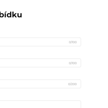
abídku
0/100
0/100
0/200