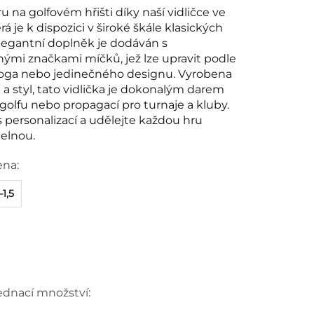
u na golfovém hřišti díky naší vidličce ve
erá je k dispozici v široké škále klasických
elegantní doplněk je dodáván s
nými značkami míčků, jež lze upravit podle
, loga nebo jedinečného designu. Vyrobena
t a styl, tato vidlička je dokonalým darem
golfu nebo propagací pro turnaje a kluby.
 s personalizací a udělejte každou hru
elnou.
ena:
1,5
ednací množství: