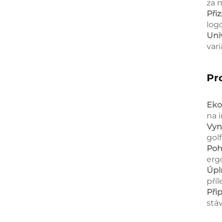
za 
Při
logo
Uni
var
Pr
Eko
na 
Vyn
gol
Poh
erg
Úpl
pří
Při
stá