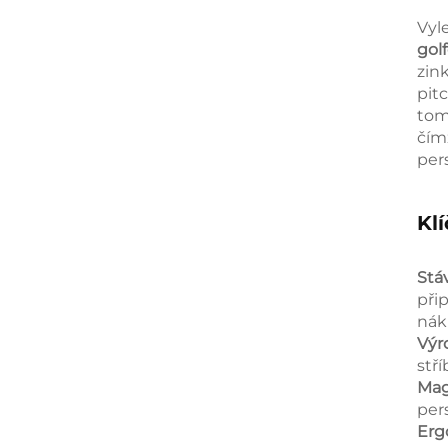
Vyl
gol
zin
pit
tom
čím
per
Klí
Stá
při
nák
Výr
stř
Mag
per
Erg