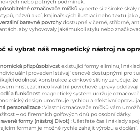
mokrých nebo potných podmínek.
způsobitelné označovače míčků
vyberte si z široké škál
typů, názvů akcí, krajinářských ilustrací nebo textu jako 
verzální barevné povrchy
dostupné v černé, stříbrné, a
iantách, aby vyhovovaly jakémukoli stylu nebo značko
oč si vybrat náš magnetický nástroj na op
nomická přizpůsobivost
existující formy eliminují nákl
individuální provedení stávají cenově dostupnými pro tur
ikající odolnost
konstrukce z cinkové slitiny zaručuje, 
fovém hřišti, zatímco kvalitní povrchové úpravy odolávaj
odlí a funkčnost
magnetický systém udržuje označovač 
onomický design umožňuje rychlou a efektivní opravu j
ná personalizace
: Vlastní označovače míčků vám umožňuj
ležitost – od firemních golfových dnů po osobní dárky.
pravené formy (nástroj Divot)
: Ušetřete čas i náklady sp
vajícím formám je možné rychle zahájit výrobu a dodání.