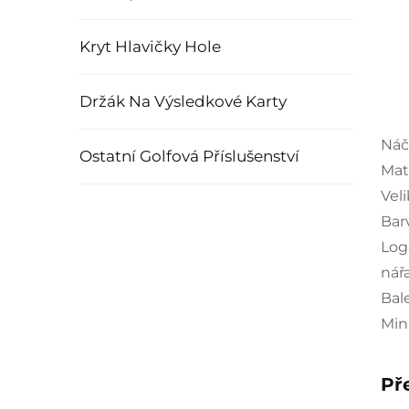
Kryt Hlavičky Hole
Držák Na Výsledkové Karty
Náč
Ostatní Golfová Příslušenství
Mat
Vel
Bar
Log
nář
Bal
Min
Př