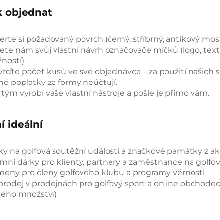
k objednat
erte si požadovaný povrch (černý, stříbrný, antikový mos
lete nám svůj vlastní návrh označovače míčků (logo, text,
ností).
vrďte počet kusů ve své objednávce – za použití našich s
né poplatky za formy neúčtují.
 tým vyrobí vaše vlastní nástroje a pošle je přímo vám.
í ideální
ky na golfová soutěžní události a značkové památky z ak
emní dárky pro klienty, partnery a zaměstnance na golfo
eny pro členy golfového klubu a programy věrnosti
prodej v prodejnách pro golfový sport a online obchode
kého množství)