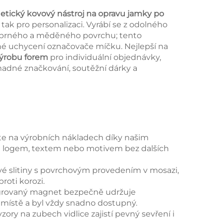
etický kovový nástroj na opravu jamky po
tak pro personalizaci. Vyrábí se z odolného
tříbrného a měděného povrchu; tento
 uchycení označovače míčku. Nejlepší na
 výrobu forem
pro individuální objednávky,
adné značkování, soutěžní dárky a
ete na výrobních nákladech díky našim
m logem, textem nebo motivem bez dalších
ové slitiny s povrchovým provedením v mosazi,
roti korozi.
tegrovaný magnet bezpečně udržuje
místě a byl vždy snadno dostupný.
ory na zubech vidlice zajistí pevný sevření i