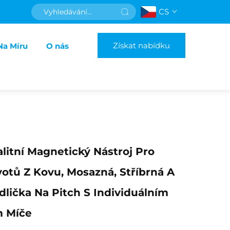
CS
Získat nabídku
Na Míru
O nás
litní Magnetický Nástroj Pro
otů Z Kovu, Mosazná, Stříbrná A
lička Na Pitch S Individuálním
 Míče