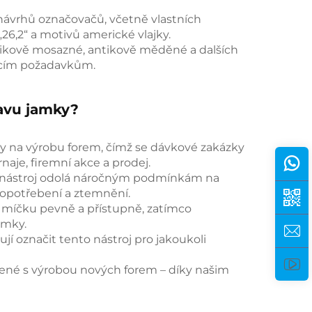
y návrhů označovačů, včetně vlastních
„26,2“ a motivů americké vlajky.
ntikově mosazné, antikově měděné a dalších
vacím požadavkům.
ravu jamky?
ady na výrobu forem, čímž se dávkové zakázky
naje, firemní akce a prodej.
že nástroj odolá náročným podmínkám na
í opotřebení a ztemnění.
míčku pevně a přístupně, zatímco
amky.
í označit tento nástroj pro jakoukoli
ojené s výrobou nových forem – díky našim