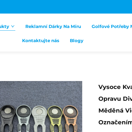
ukty
Reklamní Dárky Na Míru
Golfové Potřeby 
Kontaktujte nás
Blogy
Vysoce Kva
Opravu Div
Měděná Vid
Označením