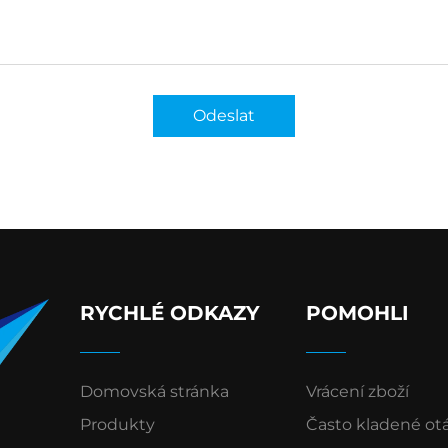
Odeslat
RYCHLÉ ODKAZY
POMOHLI
Domovská stránka
Vrácení zboží
Produkty
Často kladené ot