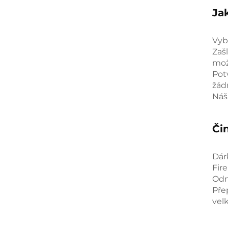
Ja
Vyb
Zaš
mož
Pot
žád
Náš
Čin
Dár
Fir
Odm
Pře
vel