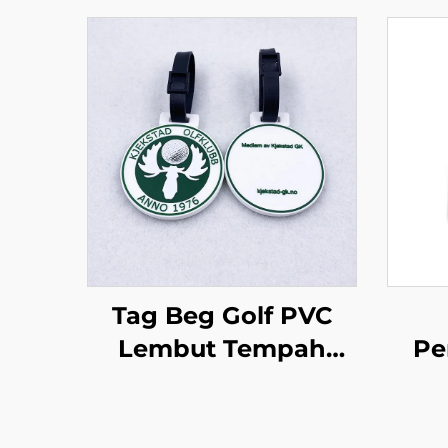
Tag Beg Golf PVC
Lembut Tempah
Pe
Logo Timbul Tag Beg
Be
Silikon Getah untuk
D
Acara Golf
Al