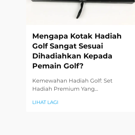
Mengapa Kotak Hadiah
Golf Sangat Sesuai
Dihadiahkan Kepada
Pemain Golf?
Kemewahan Hadiah Golf: Set
Hadiah Premium Yang
Meningkatkan Permainan Mencari
LIHAT LAGI
hadiah yang sempurna untuk
peminat golf boleh menjadi
cabaran, tetapi set hadiah golf
dalam kotak telah muncul sebagai