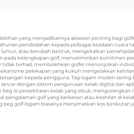
empah Diukir
bihan yang menjadikannya aksesori penting bagi golfer
hunan pendedahan kepada pelbagai keadaan cuaca tanp
ak, luntur, atau berubah bentuk, mengekalkan penampila
pada kelengkapan golf, mencerminkan komitmen pengg
r tidak terhad, membolehkan golfer menonjolkan individua
n mekanisme pelekapan yang kukuh mengelakkan kehilan
enangan kepada pengguna. Tag logam moden sering kal
lancar dengan sistem pengurusan kelab digital dan apl
g di persekitaran kelab yang sibuk, mengurangkan risi
al pengalaman golf yang berkesan atau keahlian di kela
tag beg golf logam biasanya menjimatkan kos berikutan