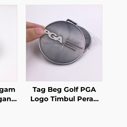
ogam
Tag Beg Golf PGA
gan
Logo Timbul Perak
enuh
Antik dengan Tali
 Tag
Kulit
olf