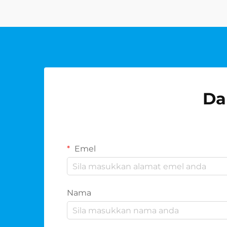
solusi luar biasa yang
menggabungkan kepraktisan
dengan keanggunan. T...
Da
Emel
Nama