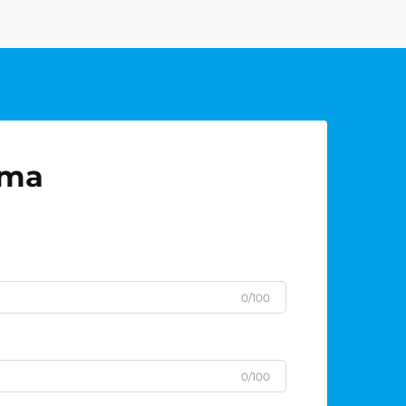
uma
0/100
0/100