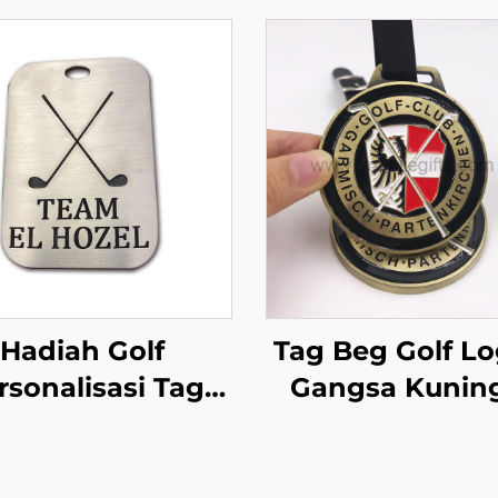
Hadiah Golf
Tag Beg Golf L
rsonalisasi Tag
Gangsa Kunin
g Perak Lazer
Moden Warna P
iukir Tag Beg
Enamel Lembut
uminium Logam
Bagasi Kelab G