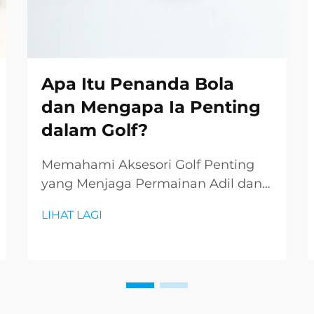
Apa Itu Penanda Bola
dan Mengapa Ia Penting
dalam Golf?
Memahami Aksesori Golf Penting
yang Menjaga Permainan Adil dan
Teratur Dalam dunia golf yang
LIHAT LAGI
rumit, walaupun aksesori terkecil
memainkan peranan penting dalam
mengekalkan integriti sukan dan
kelancaran permainan. Antara
barangan penting ini, ...