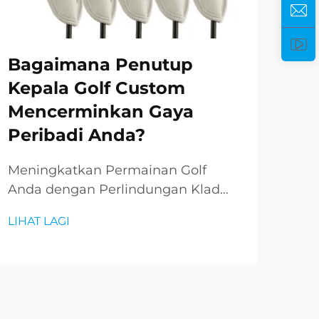
Bagaimana Penutup
Ca
Kepala Golf Custom
Go
Mencerminkan Gaya
un
Peribadi Anda?
Mem
Meningkatkan Permainan Golf
Pen
Anda dengan Perlindungan Klad
mel
Peribadi. Dunia golf sentiasa
LIHA
LIHAT LAGI
pera
merupakan keseimbangan halus
golf
antara tradisi dan ekspresi peribadi.
dari
Walaupun peraturan asas dan etika
Bara
kekal tetap, pemain semakin
adal
mencari cara untuk in...