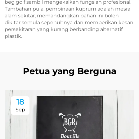
beg golf sambil mengekalkan fungsian profesional.
Tambahan pula, pembinaan kuprum adalah mesra
alam sekitar, memandangkan bahan ini boleh
dikitar semula sepenuhnya dan memberikan kesan
persekitaran yang kurang berbanding alternatif
plastik.
Petua yang Berguna
18
Sep