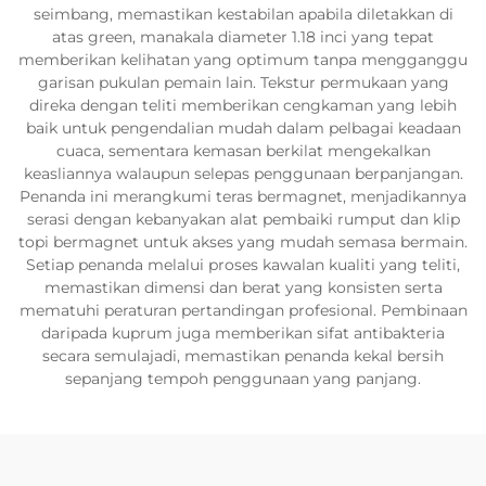
seimbang, memastikan kestabilan apabila diletakkan di
atas green, manakala diameter 1.18 inci yang tepat
memberikan kelihatan yang optimum tanpa mengganggu
garisan pukulan pemain lain. Tekstur permukaan yang
direka dengan teliti memberikan cengkaman yang lebih
baik untuk pengendalian mudah dalam pelbagai keadaan
cuaca, sementara kemasan berkilat mengekalkan
keasliannya walaupun selepas penggunaan berpanjangan.
Penanda ini merangkumi teras bermagnet, menjadikannya
serasi dengan kebanyakan alat pembaiki rumput dan klip
topi bermagnet untuk akses yang mudah semasa bermain.
Setiap penanda melalui proses kawalan kualiti yang teliti,
memastikan dimensi dan berat yang konsisten serta
mematuhi peraturan pertandingan profesional. Pembinaan
daripada kuprum juga memberikan sifat antibakteria
secara semulajadi, memastikan penanda kekal bersih
sepanjang tempoh penggunaan yang panjang.