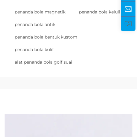
penanda bola magnetik
penanda bola keluli
penanda bola antik
penanda bola bentuk kustom
penanda bola kulit
alat penanda bola golf suai