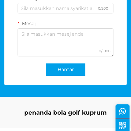
0/200
Mesej
0/1000
Hantar
penanda bola golf kuprum