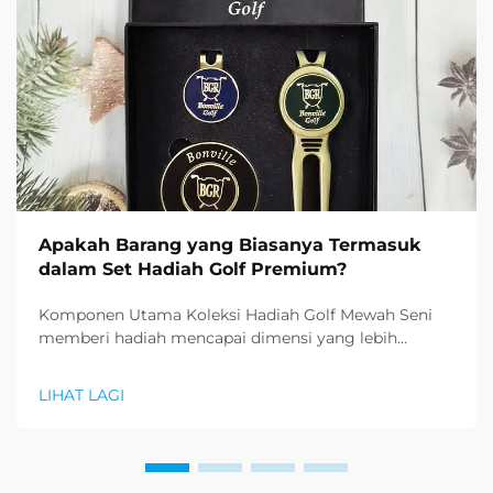
Apakah Barang yang Biasanya Termasuk
dalam Set Hadiah Golf Premium?
Komponen Utama Koleksi Hadiah Golf Mewah Seni
memberi hadiah mencapai dimensi yang lebih
sophistikated apabila melibatkan set hadiah golf
premium. Koleksi yang dipilih dengan teliti ini
LIHAT LAGI
menggabungkan kefungsian, keanggunan, dan esen
yang halus daripada sukan...