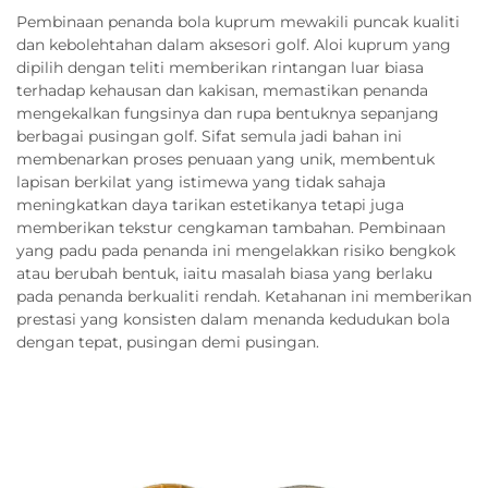
Pembinaan penanda bola kuprum mewakili puncak kualiti
dan kebolehtahan dalam aksesori golf. Aloi kuprum yang
dipilih dengan teliti memberikan rintangan luar biasa
terhadap kehausan dan kakisan, memastikan penanda
mengekalkan fungsinya dan rupa bentuknya sepanjang
berbagai pusingan golf. Sifat semula jadi bahan ini
membenarkan proses penuaan yang unik, membentuk
lapisan berkilat yang istimewa yang tidak sahaja
meningkatkan daya tarikan estetikanya tetapi juga
memberikan tekstur cengkaman tambahan. Pembinaan
yang padu pada penanda ini mengelakkan risiko bengkok
atau berubah bentuk, iaitu masalah biasa yang berlaku
pada penanda berkualiti rendah. Ketahanan ini memberikan
prestasi yang konsisten dalam menanda kedudukan bola
dengan tepat, pusingan demi pusingan.