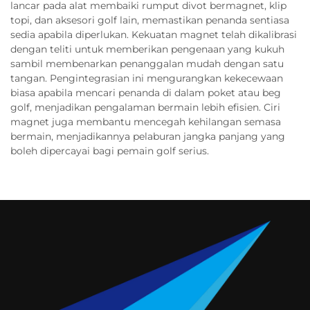
lancar pada alat membaiki rumput divot bermagnet, klip
topi, dan aksesori golf lain, memastikan penanda sentiasa
sedia apabila diperlukan. Kekuatan magnet telah dikalibrasi
dengan teliti untuk memberikan pengenaan yang kukuh
sambil membenarkan penanggalan mudah dengan satu
tangan. Pengintegrasian ini mengurangkan kekecewaan
biasa apabila mencari penanda di dalam poket atau beg
golf, menjadikan pengalaman bermain lebih efisien. Ciri
magnet juga membantu mencegah kehilangan semasa
bermain, menjadikannya pelaburan jangka panjang yang
boleh dipercayai bagi pemain golf serius.