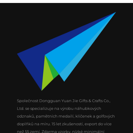
Společnost Dongguan Yuan Jie Gifts & Crafts Co.,
Ltd. se specializuje na výrobu náhubkových
odznaků, pamětních medailí, klíčenek a golfových
doplňků na míru. 15 let zkušeností, export do více
než 55 zemí. Zdarma vzorky, nízké minimální