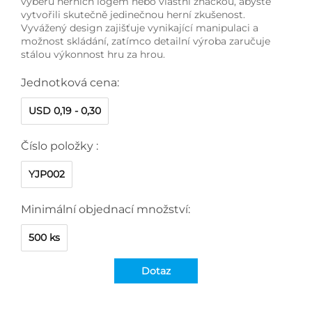
výběru herních logem nebo vlastní značkou, abyste
vytvořili skutečně jedinečnou herní zkušenost.
Vyvážený design zajišťuje vynikající manipulaci a
možnost skládání, zatímco detailní výroba zaručuje
stálou výkonnost hru za hrou.
Jednotková cena:
USD 0,19 - 0,30
Číslo položky :
YJP002
Minimální objednací množství:
500 ks
Dotaz