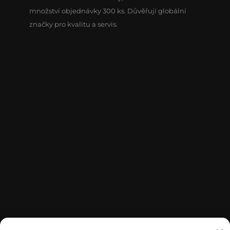
množství objednávky 300 ks. Důvěřují globální
značky pro kvalitu a servis.