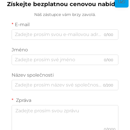
Získejte bezplatnou cenovou nabídku
Náš zástupce vám brzy zavolá.
E-mail
0/100
Jméno
0/100
Název společnosti
0/200
Zpráva
0/1000