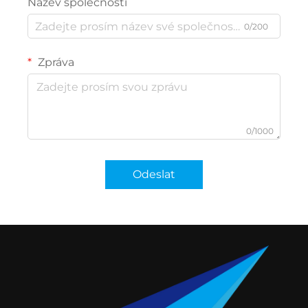
Název společnosti
0/200
Zpráva
0/1000
Odeslat