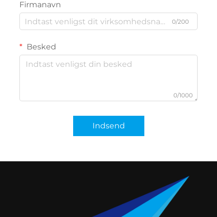
Firmanavn
0/200
Besked
0/1000
Indsend