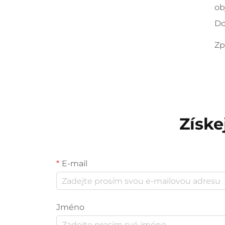
ob
Do
Zp
Získe
E-mail
Jméno