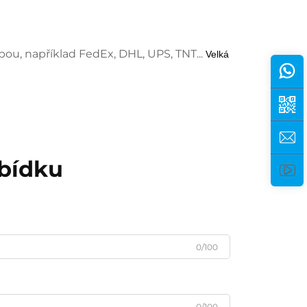
ou, například FedEx, DHL, UPS, TNT...
Velká
abídku
0/100
0/100