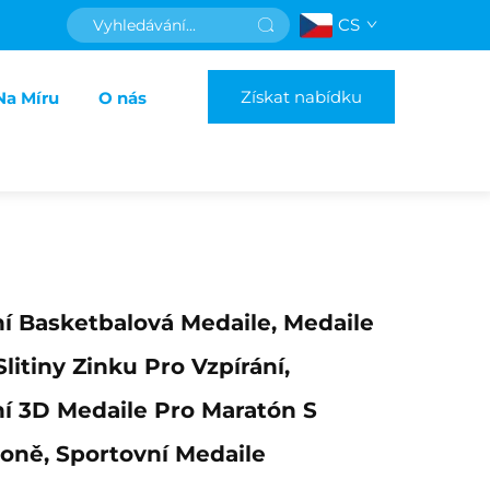
CS
Získat nabídku
Na Míru
O nás
ní Basketbalová Medaile, Medaile
litiny Zinku Pro Vzpírání,
ní 3D Medaile Pro Maratón S
oně, Sportovní Medaile