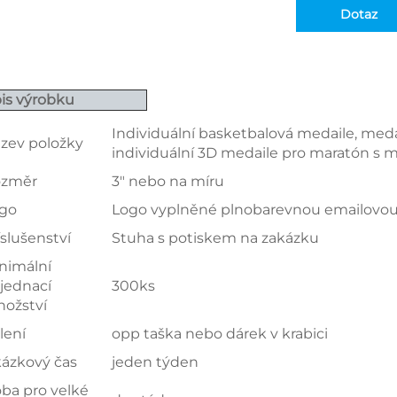
Dotaz
is výrobku
Individuální basketbalová medaile, medail
zev položky
individuální 3D medaile pro maratón s 
změr
3" nebo na míru
go
Logo vyplněné plnobarevnou emailovo
íslušenství
Stuha s potiskem na zakázku
nimální
jednací
300ks
ožství
lení
opp taška nebo dárek v krabici
ázkový čas
jeden týden
ba pro velké