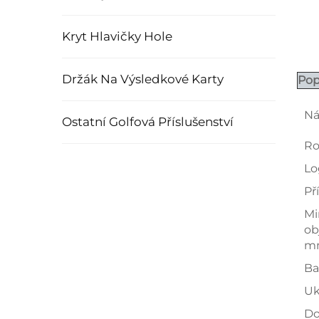
Kryt Hlavičky Hole
Držák Na Výsledkové Karty
Pop
Ná
Ostatní Golfová Příslušenství
Ro
Lo
Př
Mi
ob
mn
Ba
Uk
Do