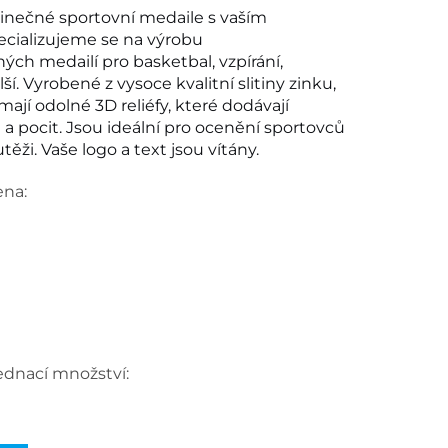
dinečné sportovní medaile s vaším 
cializujeme se na výrobu 
ých medailí pro basketbal, vzpírání, 
í. Vyrobené z vysoce kvalitní slitiny zinku, 
ají odolné 3D reliéfy, které dodávají 
 a pocit. Jsou ideální pro ocenění sportovců 
utěži. Vaše logo a text jsou vítány. 
ena:
ednací množství: