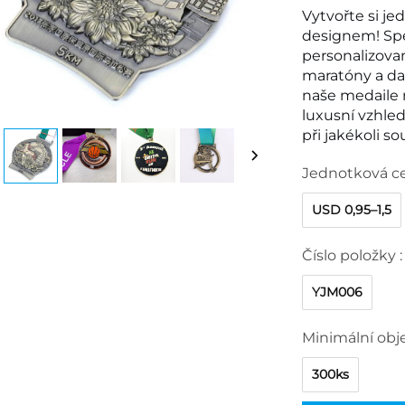
Vytvořte si je
designem! Spe
personalizovan
maratóny a dalš
naše medaile m
luxusní vzhled
při jakékoli so
Jednotková c
USD 0,95–1,5
Číslo položky :
YJM006
Minimální obj
300ks