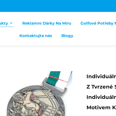
ukty
Reklamní Dárky Na Míru
Golfové Potřeby 
Kontaktujte nás
Blogy
Individuál
Z Tvrzené S
Individuál
Motivem K