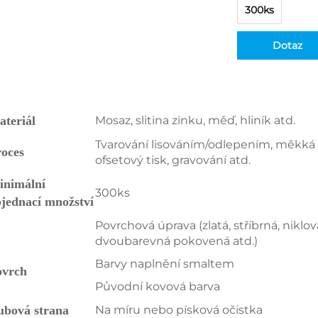
300ks
Dotaz
teriál 
Mosaz, slitina zinku, měď, hliník atd. 
Tvarování lisováním/odlepením, měkká s
oces 
ofsetový tisk, gravování atd. 
nimální 
300ks 
objednací množství 
Povrchová úprava (zlatá, stříbrná, nikl
dvoubarevná pokovená atd.) 
Barvy naplnění smaltem 
ovrch 
Původní kovová barva 
bová strana 
Na míru nebo písková očistka 