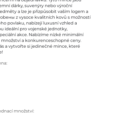
iremní dárky, suvenýry nebo výroční
ředměty a lze je přizpůsobit vaším logem a
obены z vysoce kvalitních kovů s možností
ého povlaku, nabízejí luxusní vzhled a
sou ideální pro vojenské jednotky,
peciální akce. Nabízíme nízké minimální
 množství a konkurenceschopné ceny.
s a vytvořte si jedinečné mince, které
e!
ena:
ednací množství: