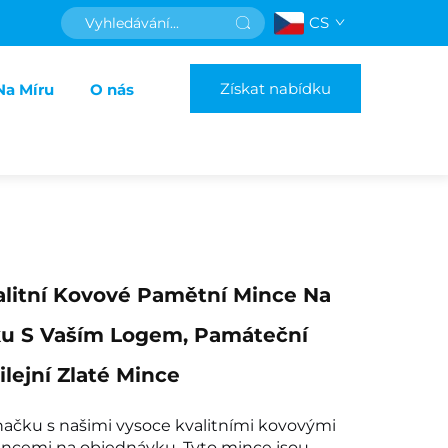
CS
Získat nabídku
Na Míru
O nás
alitní Kovové Pamětní Mince Na
u S Vaším Logem, Památeční
ilejní Zlaté Mince
načku s našimi vysoce kvalitními kovovými
ncemi na objednávku. Tyto mince jsou