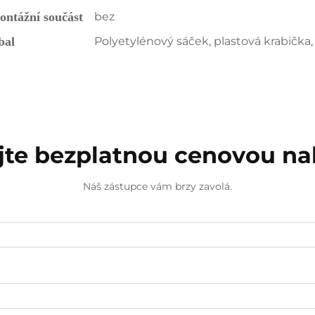
ntážní součást 
bez 
bal 
Polyetylénový sáček, plastová krabička, 
jte bezplatnou cenovou n
Náš zástupce vám brzy zavolá.