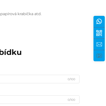
papírová krabička atd. 
abídku
0/100
0/100