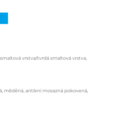
maltová vrstva/tvrdá smaltová vrstva, 
ová, měděná, antikní mosazná pokovená, 