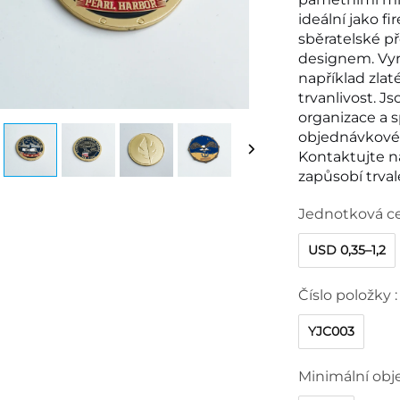
ideální jako f
sběratelské p
designem. Vyr
například zlat
trvanlivost. J
organizace a s
objednávkové
Kontaktujte ná
zapůsobí trval
Jednotková c
USD 0,35–1,2
Číslo položky :
YJC003
Minimální obj