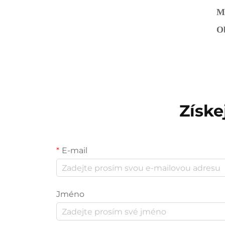
Mo
O
Získe
E-mail
Jméno