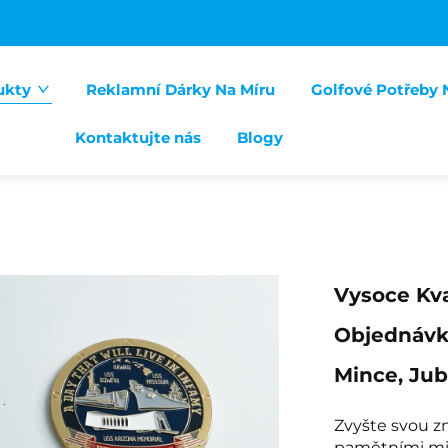
ukty
Reklamní Dárky Na Míru
Golfové Potřeby 
Kontaktujte nás
Blogy
Vysoce Kv
Objednávk
Mince, Jub
Zvyšte svou z
pamětními mi