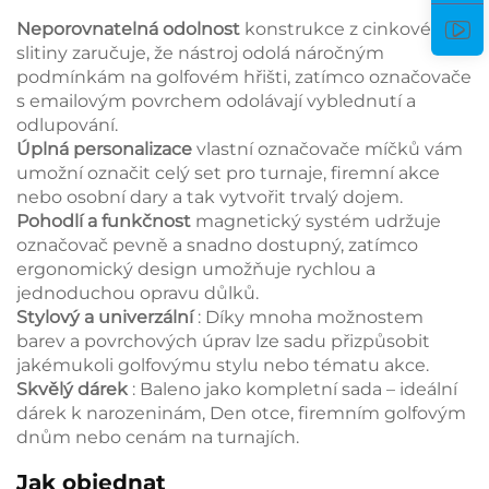
Neporovnatelná odolnost
konstrukce z cinkové
slitiny zaručuje, že nástroj odolá náročným
podmínkám na golfovém hřišti, zatímco označovače
s emailovým povrchem odolávají vyblednutí a
odlupování.
Úplná personalizace
vlastní označovače míčků vám
umožní označit celý set pro turnaje, firemní akce
nebo osobní dary a tak vytvořit trvalý dojem.
Pohodlí a funkčnost
magnetický systém udržuje
označovač pevně a snadno dostupný, zatímco
ergonomický design umožňuje rychlou a
jednoduchou opravu důlků.
Stylový a univerzální
: Díky mnoha možnostem
barev a povrchových úprav lze sadu přizpůsobit
jakémukoli golfovýmu stylu nebo tématu akce.
Skvělý dárek
: Baleno jako kompletní sada – ideální
dárek k narozeninám, Den otce, firemním golfovým
dnům nebo cenám na turnajích.
Jak objednat