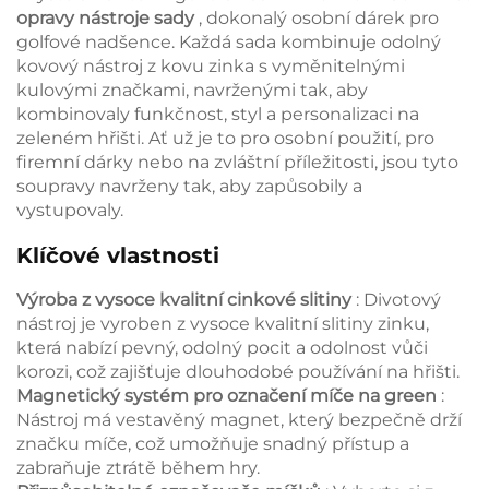
opravy nástroje sady
, dokonalý osobní dárek pro
golfové nadšence. Každá sada kombinuje odolný
kovový nástroj z kovu zinka s vyměnitelnými
kulovými značkami, navrženými tak, aby
kombinovaly funkčnost, styl a personalizaci na
zeleném hřišti. Ať už je to pro osobní použití, pro
firemní dárky nebo na zvláštní příležitosti, jsou tyto
soupravy navrženy tak, aby zapůsobily a
vystupovaly.
Klíčové vlastnosti
Výroba z vysoce kvalitní cinkové slitiny
: Divotový
nástroj je vyroben z vysoce kvalitní slitiny zinku,
která nabízí pevný, odolný pocit a odolnost vůči
korozi, což zajišťuje dlouhodobé používání na hřišti.
Magnetický systém pro označení míče na green
:
Nástroj má vestavěný magnet, který bezpečně drží
značku míče, což umožňuje snadný přístup a
zabraňuje ztrátě během hry.