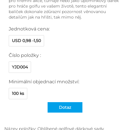
pro firemní akce, turnaje nebo jako upomínkový dárek
pro hráče golfu ve vašem životě, tento elegantní
balíček dokonale zdůrazní pozornost věnovanou
detailům jak na hřišti, tak mimo něj.
Jednotková cena:
USD 0,98 -1,50
Číslo položky :
YJD004
Minimální objednací množství:
100 ks
Dotaz
Název položky: Oblíbené golfové dárkové sady,