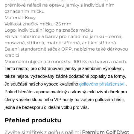
prémiové nářadí na opravu jamky s individuálním
označením míčku
Materiál: Kovy
Velikost značky míčku: 25 mm
Logo: individuální logo na značce míčku
Barva: nabízíme 5 barev pro nářadí na jamku – černá,
mosazná, stříbrná, matně stříbrná, antikní stříbrná
Balení: standardně sáček OPP, nabízíme také dárkovou
krabici
Minimální objednací množství: 100 ks na barvu a návrh.
Tento nástroj pro odstraňování jamky je zásobním výrobkem,
takže nejsou vyžadovány žádné dodatečné poplatky za formy.
Je součástí našeho vysoce kvalitního
golfového příslušenství
.
Pokud hledáte zapamatovatelný a vkusný exkluzivní dárek pro
členy vašeho klubu nebo VIP hosty na vašem golfovém hřišti,
jedná se bezesporu o ideální volbu pro vás.
Přehled produktu
Zvyšte si zážitek z golfu s našimi
Premium Golf Divot