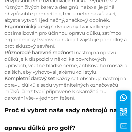
Přizpůsobitelné označovače míčků
: Vyberte si z
různých živých barev a designů, nebo si je plně
přizpůsobte pomocí log, textu nebo názvů akcí,
abyste vytvořili jedinečný, značkový doplněk.
Ergonomický design
dvouzubý tvar vidlice je
optimalizován pro účinnou opravu důlků, zatímco
ergonomicky tvarovaná rukojeť zajišťuje pohodlný a
protiskluzový sevření.
Různorodé barevné možnosti
nástroj na opravu
důlků je k dispozici v několika povrchových
úpravách, včetně hladké černé, antikového mosazi a
dalších, aby vyhovoval jakémukoli stylu.
Kompletní darový set
každý set obsahuje nástroj na
opravu důlků a sadu vyměnitelných označovačů
míčků, čímž tvoří připravené k okamžitému
darování vše-v-jednom řešení.
Proč si vybrat naše sady nástrojů na
opravu důlků pro golf?