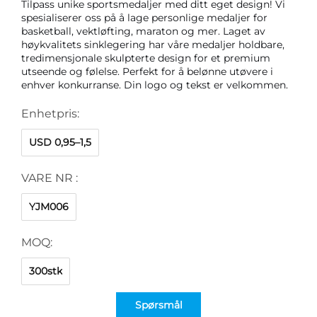
Tilpass unike sportsmedaljer med ditt eget design! Vi 
spesialiserer oss på å lage personlige medaljer for 
basketball, vektløfting, maraton og mer. Laget av 
høykvalitets sinklegering har våre medaljer holdbare, 
tredimensjonale skulpterte design for et premium 
utseende og følelse. Perfekt for å belønne utøvere i 
enhver konkurranse. Din logo og tekst er velkommen. 
Enhetpris:
USD 0,95–1,5
VARE NR :
YJM006
MOQ:
300stk
Spørsmål