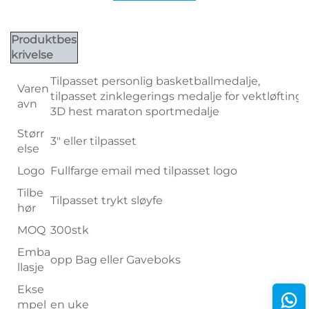
Produktbes
krivelse
Tilpasset personlig basketballmedalje,
Varen
tilpasset zinklegerings medalje for vektløfting,
avn
3D hest maraton sportmedalje
Størr
3" eller tilpasset
else
Logo
Fullfarge email med tilpasset logo
Tilbe
Tilpasset trykt sløyfe
hør
MOQ
300stk
Emba
opp Bag eller Gaveboks
llasje
Ekse
mpel
en uke