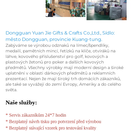
Dongguan Yuan Jie Gifts & Crafts Co.,Ltd., Sídlo: 
město Dongguan, provincie Kuang-tung. 
Zabýváme se výrobou odznaků na límec/špendlíky, 
medailí, pamětních mincí, řetízků na klíče, otvíráků na 
láhve, kovového příslušenství pro golf, kovových a 
plastových žetonů pro poker a dalších kovových 
předmětů. Všechny výrobky mají moderní design a široké 
uplatnění v oblasti dárkových předmětů a reklamních 
prezentací. Nejen že mají široký trh domácích zákazníků, 
ale také se vyvážejí do zemí Evropy, Ameriky a do celého 
světa. 
Naše služby: 
* Servis zákazníkům 24*7 hodin 
* Bezplatný návrh tisku pro potvrzení před výrobou 
* Bezplatný stávající vzorek pro testování kvality 