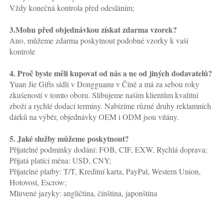
Vždy konečná kontrola před odesláním;   
3.Mohu před objednávkou získat zdarma vzorek? 
Ano, můžeme zdarma poskytnout podobné vzorky k vaší 
kontrole 
4. Proč byste měli kupovat od nás a ne od jiných dodavatelů?   
Yuan Jie Gifts sídlí v Dongguanu v Číně a má za sebou roky 
zkušeností v tomto oboru. Slibujeme našim klientům kvalitní 
zboží a rychlé dodací termíny. Nabízíme různé druhy reklamních 
dárků na výběr, objednávky OEM i ODM jsou vítány. 
5. Jaké služby můžeme poskytnout?   
Přijatelné podmínky dodání: FOB, CIF, EXW, Rychlá doprava; 
Přijatá platící měna: USD, CNY; 
Přijatelné platby: T/T, Kreditní karta, PayPal, Western Union, 
Hotovost, Escrow; 
Mluvené jazyky: angličtina, čínština, japonština   