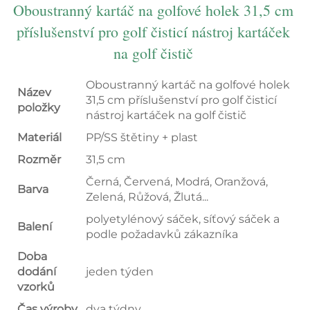
Oboustranný kartáč na golfové holek 31,5 cm 
příslušenství pro golf čisticí nástroj kartáček 
na golf čistič 
Oboustranný kartáč na golfové holek
Název
31,5 cm příslušenství pro golf čisticí
položky
nástroj kartáček na golf čistič
Materiál
PP/SS štětiny + plast
Rozměr
31,5 cm
Černá, Červená, Modrá, Oranžová,
Barva
Zelená, Růžová, Žlutá...
polyetylénový sáček, síťový sáček a
Balení
podle požadavků zákazníka
Doba
dodání
jeden týden
vzorků
Čas výroby
dva týdny