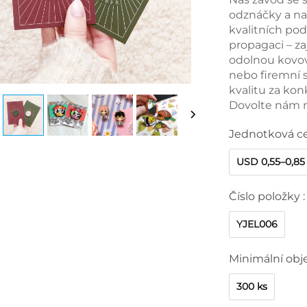
odznáčky a na
kvalitních pod
propagaci – za
odolnou kovov
nebo firemní 
kvalitu za ko
Dovolte nám n
Jednotková c
USD 0,55–0,85
Číslo položky :
YJEL006
Minimální obj
300 ks