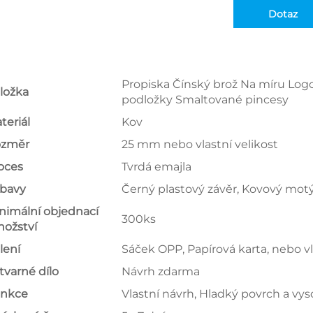
Dotaz
Propiska Čínský brož Na míru Lo
ložka
podložky Smaltované pincesy
teriál
Kov
změr
25 mm nebo vlastní velikost
oces
Tvrdá emajla
bavy
Černý plastový závěr, Kovový motýl
nimální objednací
300ks
ožství
lení
Sáček OPP, Papírová karta, nebo vl
tvarné dílo
Návrh zdarma
nkce
Vlastní návrh, Hladký povrch a vys