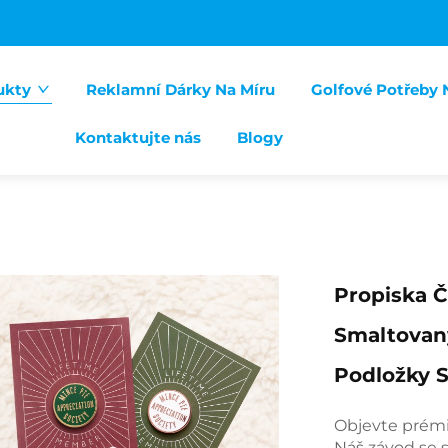
ukty
Reklamní Dárky Na Míru
Golfové Potřeby 
Kontaktujte nás
Blogy
Propiska Č
Smaltovan
Podložky 
Objevte prémi
Náš závod se 