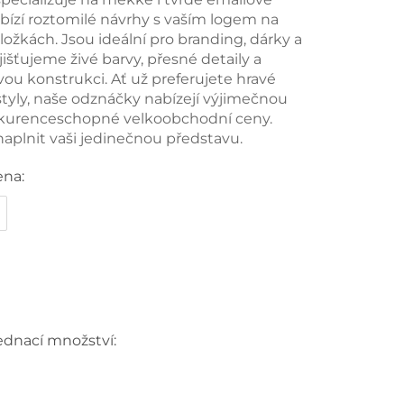
bízí roztomilé návrhy s vaším logem na
ložkách. Jsou ideální pro branding, dárky a
jišťujeme živé barvy, přesné detaily a
ou konstrukci. Ať už preferujete hravé
styly, naše odznáčky nabízejí výjimečnou
nkurenceschopné velkoobchodní ceny.
aplnit vaši jedinečnou představu.
ena:
ednací množství: