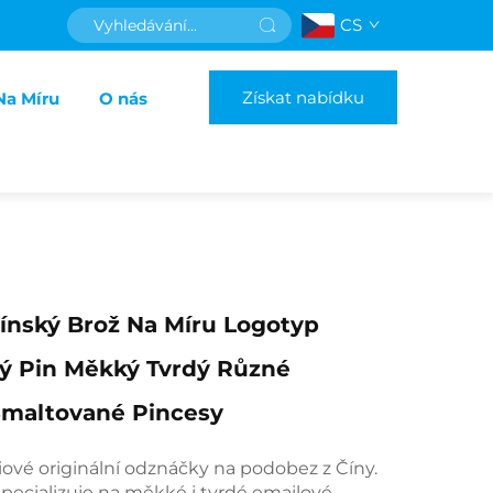
CS
Získat nabídku
Na Míru
O nás
ínský Brož Na Míru Logotyp
ý Pin Měkký Tvrdý Různé
Smaltované Pincesy
ové originální odznáčky na podobez z Číny.
specializuje na měkké i tvrdé emailové