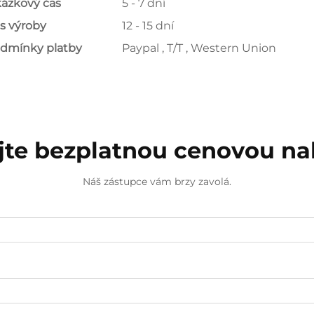
ázkový čas
5 - 7 dní
s výroby
12 - 15 dní
dmínky platby
Paypal , T/T , Western Union
jte bezplatnou cenovou n
Náš zástupce vám brzy zavolá.