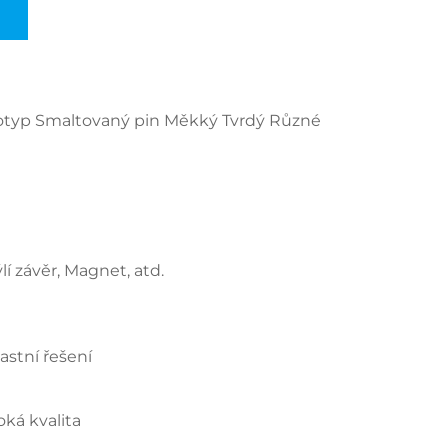
gotyp Smaltovaný pin Měkký Tvrdý Různé
í závěr, Magnet, atd.
astní řešení
oká kvalita