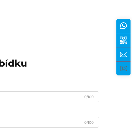
abídku
0/100
0/100