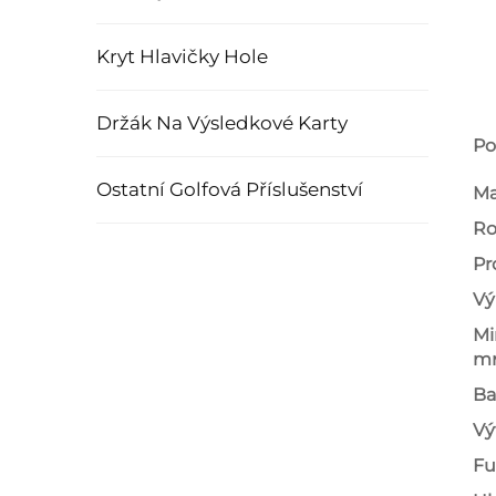
Kryt Hlavičky Hole
Držák Na Výsledkové Karty
Po
Ostatní Golfová Příslušenství
Ma
Ro
Pr
Vý
Mi
mn
Ba
Vý
Fu