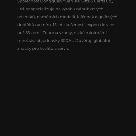
Společnost Dongguan Yuan Jie Gifts & Crafts Co.,
Ltd. se specializuje na výrobu náhubkových
odznaků, pamětních medailí, klíčenek a golfových
doplňků na míru. 15 let zkušeností, export do více
než 55 zemí. Zdarma vzorky, nízké minimální
množství objednávky 300 ks. Důvěřují globální
značky pro kvalitu a servis.