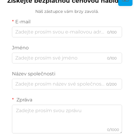
Získejte bezplatnou cenovou nabídku
Náš zástupce vám brzy zavolá.
E-mail
0/100
Jméno
0/100
Název společnosti
0/200
Zpráva
0/1000