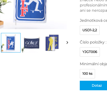
profesionální
ani se nerozpa
Jednotková c
USD1-2,2
Číslo položky :
YJGT006
Minimální obj
100 ks
Dotaz