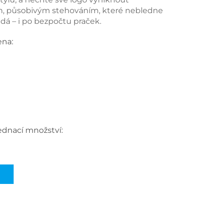
m, působivým stehováním, které nebledne
dá – i po bezpočtu praček.
ena:
ednací množství: