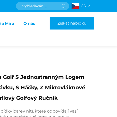
CS
Získat nabídku
Na Míru
O nás
a Golf S Jednostranným Logem
vku, S Háčky, Z Mikrovláknové
aflový Golfový Ručník
abídky barev nití, které odpovídají vaší
tylu, a nechte své logo vyniknout