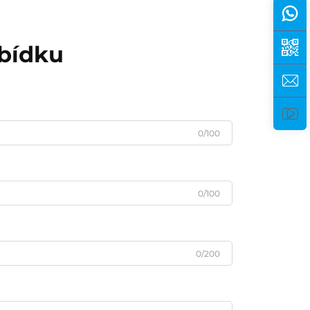
abídku
0/100
0/100
0/200