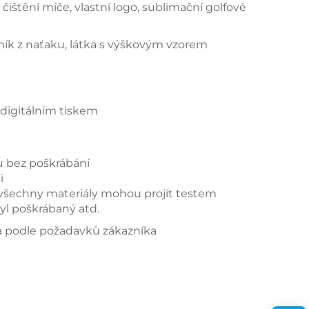
čištění míče, vlastní logo, sublimační golfové
ník z naťaku, látka s výškovým vzorem
 digitálním tiskem
u bez poškrábání
i
é, všechny materiály mohou projít testem
yl poškrábaný atd.
 a podle požadavků zákazníka