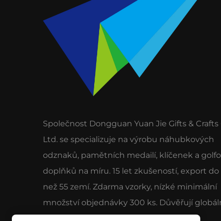
Společnost Dongguan Yuan Jie Gifts & Crafts 
Ltd. se specializuje na výrobu náhubkových
odznaků, pamětních medailí, klíčenek a golf
doplňků na míru. 15 let zkušeností, export do
než 55 zemí. Zdarma vzorky, nízké minimální
množství objednávky 300 ks. Důvěřují globál
značky pro kvalitu a servis.