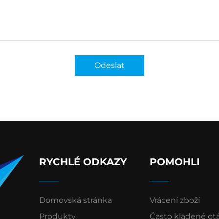
Odeslat
RYCHLÉ ODKAZY
POMOHLI
Domovská stránka
Vrácení zboží
Produkty
Často kladené ot