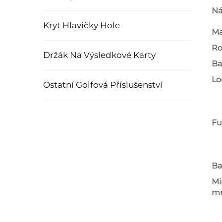
Ná
Kryt Hlavičky Hole
Ma
Ro
Držák Na Výsledkové Karty
Ba
Lo
Ostatní Golfová Příslušenství
Fu
Ba
Mi
mn