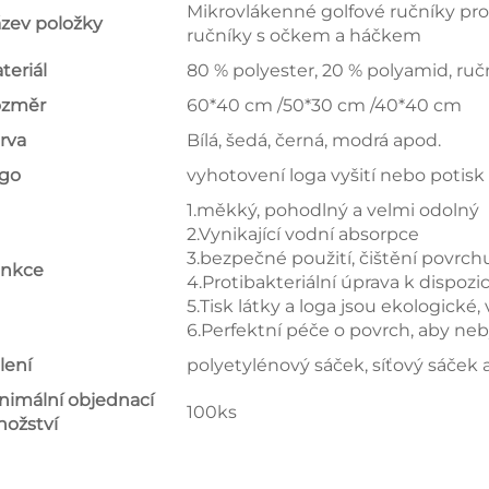
Mikrovlákenné golfové ručníky pro 
zev položky
ručníky s očkem a háčkem
teriál
80 % polyester, 20 % polyamid, ruč
změr
60*40 cm /50*30 cm /40*40 cm
rva
Bílá, šedá, černá, modrá apod.
go
vyhotovení loga vyšití nebo potisk
1.měkký, pohodlný a velmi odolný
2.Vynikající vodní absorpce
3.bezpečné použití, čištění povrch
nkce
4.Protibakteriální úprava k dispozic
5.Tisk látky a loga jsou ekologick
6.Perfektní péče o povrch, aby neb
lení
polyetylénový sáček, síťový sáček
nimální objednací
100ks
ožství