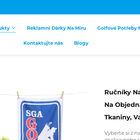
ukty
Reklamní Dárky Na Míru
Golfové Potřeby 
Kontaktujte nás
Blogy
Ručníky N
Na Objedná
Tkaniny, V
Vyberte si z n
značce nebo s