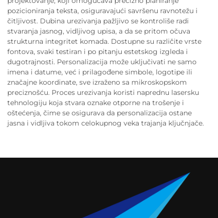
projektovanje, koji omogućava precizno planiranje
pozicioniranja teksta, osiguravajući savršenu ravnotežu i
čitljivost. Dubina urezivanja pažljivo se kontroliše radi
stvaranja jasnog, vidljivog upisa, a da se pritom očuva
strukturna integritet komada. Dostupne su različite vrste
fontova, svaki testiran i po pitanju estetskog izgleda i
dugotrajnosti. Personalizacija može uključivati ne samo
imena i datume, već i prilagođene simbole, logotipe ili
značajne koordinate, sve izraženo sa mikroskopskom
preciznošću. Proces urezivanja koristi naprednu lasersku
tehnologiju koja stvara oznake otporne na trošenje i
oštećenja, čime se osigurava da personalizacija ostane
jasna i vidljiva tokom celokupnog veka trajanja ključnjače.