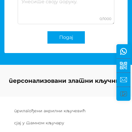
0/1000
Подај
персонализовани златни кључник
прилагођени акрилни кључевић
сјај у тамном кључару