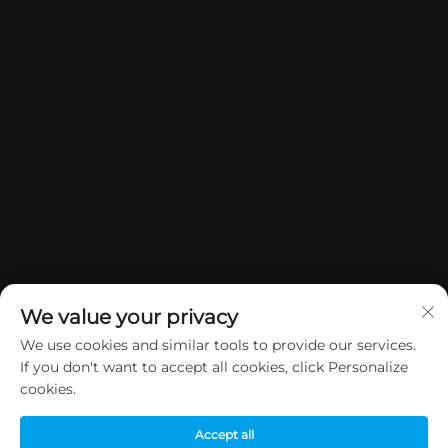
We value your privacy
We use cookies and similar tools to provide our services.
If you don't want to accept all cookies, click Personalize
Ауторско право © 2026 Кина Донггуан Јуан Џие Гифтс &
cookies.
Црафтс Цо, Лтд. Сва права су задржана.
Политике
приватности
Accept all