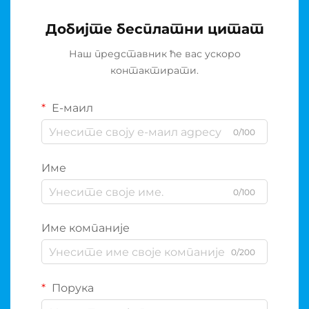
Добијте бесплатни цитат
Наш представник ће вас ускоро
контактирати.
Е-маил
0/100
Име
0/100
Име компаније
0/200
Порука