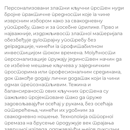
metalni kožni ključar
Персонализовани златни кључни прстен нуди
sa dugmetom
бројне практичне предности које га чине
изврсним избором како за свакодневну
употребу, тако и за посебне прилике. Прво и
најважније, издржљивост златног материјала
обезбеђује дуготрајну употребу без
деградације, чинећи га профитабилном
инвестицијом током времена. Могућности
персонализације пружају јединствен начин да
се избегне мешање кључева у заједничким
просторима или професионалним срединама,
док такође додају лични додатак који га чини
одмах препознатљивим. Тежина и
балансираност ових кључних прстена су
пажљиво пројектоване тако да пруже
задовољавајући осећај у рукама, без осећаја
оптерећења, чинећи их удобним за
свакодневно ношење. Технологија отпорног
премаза на брусење продужује век трајања
завршног изгледа, одржавајући његов луксузни