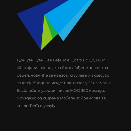
Дунггуан Јуан Џее Гифтс & Црафтс Цо, Лтд.
специјализована је за прилагођене значке за
репел, новчиће за изазов, кључеве и аксесуар
за голф. 15 година искуства, извоз у 55+ земаља.
Бесплатни узорци, низак MOQ 300 комада.
Поуздано од стране глобалних брендова за
квалитет и услугу.