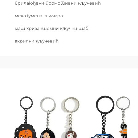
прилагођени промотивни кључевић
мека гумена кључара
мат хризантемни кључни таб
акрилни кључевић