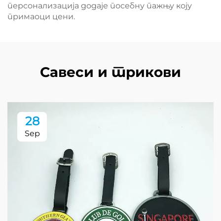
персонализација додаје посебну пажњу коју
примаоци цени.
Савеси и трикови
28
Sep