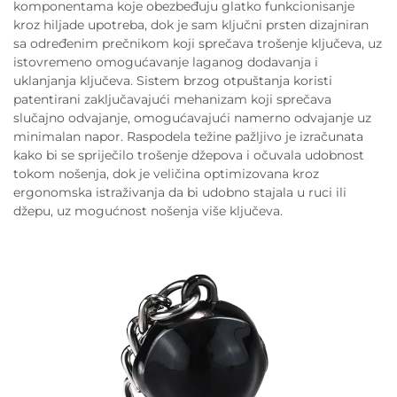
komponentama koje obezbeđuju glatko funkcionisanje
kroz hiljade upotreba, dok je sam ključni prsten dizajniran
sa određenim prečnikom koji sprečava trošenje ključeva, uz
istovremeno omogućavanje laganog dodavanja i
uklanjanja ključeva. Sistem brzog otpuštanja koristi
patentirani zaključavajući mehanizam koji sprečava
slučajno odvajanje, omogućavajući namerno odvajanje uz
minimalan napor. Raspodela težine pažljivo je izračunata
kako bi se spriječilo trošenje džepova i očuvala udobnost
tokom nošenja, dok je veličina optimizovana kroz
ergonomska istraživanja da bi udobno stajala u ruci ili
džepu, uz mogućnost nošenja više ključeva.