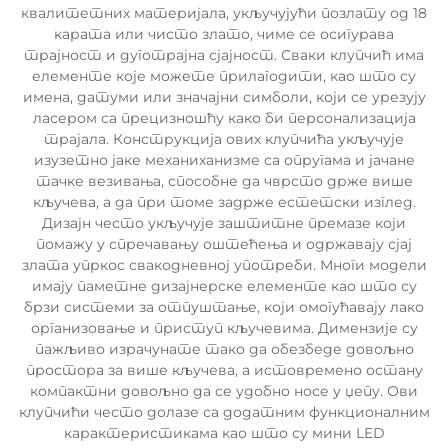
квалитетних материјала, укључујући позлату од 18
карата или чисто злато, чиме се осигурава
трајност и дуготрајна сјајност. Сваки клупчић има
елементе које можете прилагодити, као што су
имена, датуми или значајни симболи, који се урезују
ласером са прецизношћу како би персонализација
трајала. Конструкција ових клупчића укључује
изузетно јаке механиханизме са опругама и јачане
тачке везивања, способне да чврсто држе више
кључева, а да при томе задрже естетски изглед.
Дизајн често укључује заштитне премазе који
помажу у спречавању оштећења и одржавају сјај
злата упркос свакодневној употреби. Многи модели
имају паметне дизајнерске елементе као што су
брзи системи за отпуштање, који омогућавају лако
организовање и приступ кључевима. Димензије су
пажљиво израчунате тако да обезбеде довољно
простора за више кључева, а истовремено остану
компактни довољно да се удобно носе у џепу. Ови
клупчићи често долазе са додатним функционалним
карактеристикама као што су мини LED