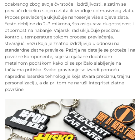
odabranog zbog svoje čvrstoće i izdržljivosti, a zatim se
prevlači debelim slojem zlata ili izrađuje od masivnog zlata.
Proces prevlačenja uključuje nanosenje više slojeva zlata,
često debljine do 2–3 mikrona, što osigurava dugotrajnost i
otpornost na habanje. Vajarski rad uključuje preciznu
kontrolu temperature tokom procesa prevlačenja,
stvarajući vezu koja je znatno izdržljivija u odnosu na
standardne zlatne prevlake. Pažnja na detalje se proteže i na
povezne komponente, koje su ojačane dodatnom
metalnom podrškom kako bi se spričalo slabljenje na
tačkama pritiska. Svako graviranje se izvodi pomoću
napredne laserske tehnologije koja stvara preciznu, trajnu
personalizaciju, a da pri tom ne naruši integritet zlatne
površine.