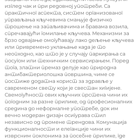
изглед чак и при редовној употреби. Са
практичног аспекта, систем организованог
управљања кључевима смањује физичко
трошење на запаљивачима и бравама возила,
спречавајући гомилање кључева. Механизми за
брзо одвајање омогућавају лако дељење кључева
или привремено уклањање када је то
неопходно, као што је у случају паркирања са
посугом или техничким сервисирањем. Поред
тога, златни премаз делује као природна
антибактериолошка површина, чиме се
постиже додатна корист за здравље у
савременом свету који је свестан хигијене.
Свемогућност ових кључних прстена чини их
погодним за разне прилике, од професионалних
средина до неформалне употребе, док им
вечно модеран дизајн осигурава стил
независно од промене трендова. Комунација
функционалности и елеганције чини их
изврсним поклонима за посебне прилике, где