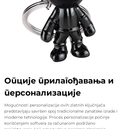
Опције прилагођавања и
персонализације
Mogućnosti personalizacije ovih zlatnih ključnjača
predstavljaju savršen spoj tradicionalne zanatske izrade i
moderne tehnologije. Proces personalizacije počinje
korišćenjem softvera za računarom podržano