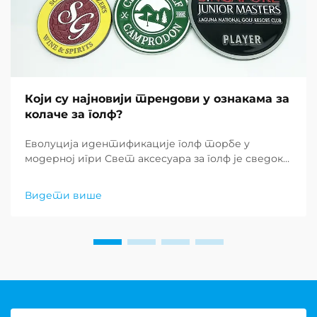
Који су најновији трендови у ознакама за
колаче за голф?
Еволуција идентификације голф торбе у
модерној игри Свет аксесуара за голф је сведок
значајне трансформације у последњих неколико
година, са прилагођеним ознакама за голф торбе
Видети више
које се појављују као практично потребност и
изјава о личном стилу. Ови...