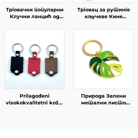
Трговачки популарни
Трговац за рутинге
Клучни ланцић од
кључеве Кине
лимона мекац, тврд,
метални логотипи
емалетан, метални
за ремесиране
кључни таг са
антикне кључеве
логотипом за
поклоне
Prilagođeni
Природа Зелени
visokokvalitetni kožni
метални листо
ključar sa
кључни прстен
personalizovanim
Златни хард емалет
logotipom,
Монстера Лифт
veleprodaja,
кључнић
prilagođeni PU