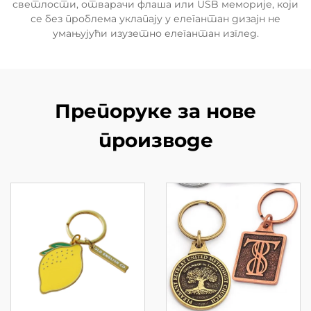
светлости, отварачи флаша или USB меморије, који
се без проблема уклапају у елегантан дизајн не
умањујући изузетно елегантан изглед.
Препоруке за нове
производе