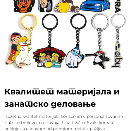
Квалитет материјала и
занатско деловање
Izuzetna kvalitet materijala korišćenih u personalizovanim
zlatnim brelovcima izdvaja ih na tržištu. Svaki komad
počinje sa osnovom od premium metala, pažljivo