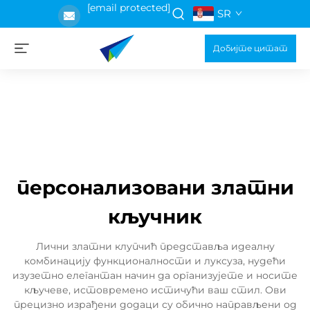
[email protected]
SR
Добијте цитат
персонализовани златни
кључник
Лични златни клупчић представља идеалну
комбинацију функционалности и луксуза, нудећи
изузетно елегантан начин да организујете и носите
кључеве, истовремено истичући ваш стил. Ови
прецизно израђени додаци су обично направљени од