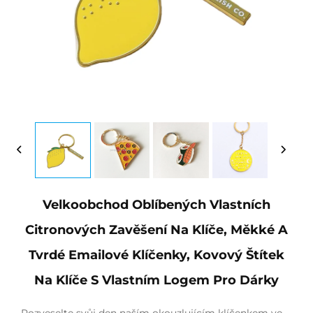
Velkoobchod Oblíbených Vlastních
Citronových Zavěšení Na Klíče, Měkké A
Tvrdé Emailové Klíčenky, Kovový Štítek
Na Klíče S Vlastním Logem Pro Dárky
Rozveselte svůj den naším okouzlujícím klíčenkem ve