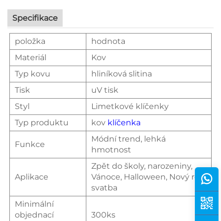
Specifikace
položka
hodnota
Materiál
Kov
Typ kovu
hliníková slitina
Tisk
uV tisk
Styl
Limetkové klíčenky
Typ produktu
kov
klíčenka
Módní trend, lehká
Funkce
hmotnost
Zpět do školy, narozeniny,
Aplikace
Vánoce, Halloween, Nový rok,
svatba
Minimální
objednací
300ks