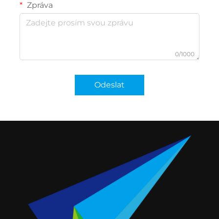
Zpráva
0/1000
Odeslat