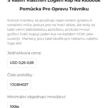
S Vaším Vlastním Logem Klip Na Klobouk
Pomůcka Pro Opravu Trávníku
Kulové markery se používají nejen kolem greenu k
označení míče, pokud jste na hrací dráze, ale staly se
také velmi sběratelskou položkou, protože mnozí
golfovi hráči kupují jeden kus na každém hřišti jako
suvenýr. Markery jsou také skvělé pro reklamu vašeho
loga atd
Jednotková cena:
USD 0,25–0,55
Číslo položky :
YJGBM027
Minimální objednací množství:
100ks