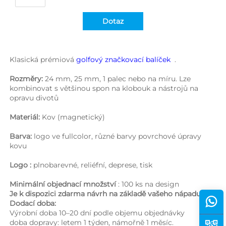
Dotaz
Klasická prémiová 
golfový značkovací balíček 
 .
Rozměry: 
24 mm, 25 mm, 1 palec nebo na míru. Lze 
kombinovat s většinou spon na klobouk a nástrojů na 
opravu divotů 
Materiál: 
Kov (magnetický) 
Barva: 
logo ve fullcolor, různé barvy povrchové úpravy 
kovu 
Logo : 
plnobarevné, reliéfní, deprese, tisk 
Minimální objednací množství 
: 100 ks na design 
Je k dispozici zdarma návrh na základě vašeho nápadu. 
Dodací doba: 
Výrobní doba 10–20 dní podle objemu objednávky 
doba dopravy: letem 1 týden, námořně 1 měsíc. 