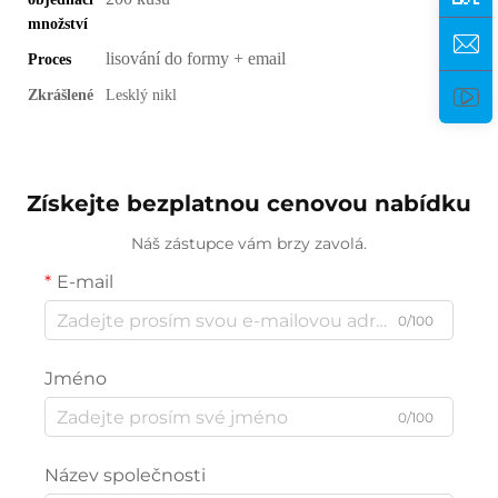
množství
lisování do formy + email
Proces
Zkrášlené
Lesklý nikl
Získejte bezplatnou cenovou nabídku
Náš zástupce vám brzy zavolá.
E-mail
0/100
Jméno
0/100
Název společnosti