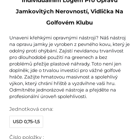
Individuálním Logem Pro Opravu
Jamkovitých Nerovností, Vidlička Na
Golfovém Klubu
Unaveni křehkými opravnými nástroji? Náš nástroj 
na opravu jamky je vyroben z pevného kovu, který je 
odolný proti ohýbání. Zajistí nevídanou trvanlivost 
pro dlouhodobé použití na greenech a bez 
problémů přežije plastové náhrady. Toto není jen 
doplněk; jde o trvalou investici pro vážné golfové 
hráče. Zažijte hmatovou masivnost a spolehlivý 
výkon, který chrání hřiště a vyzdvihne vaši hru. 
Odmítněte jednorázové nástroje a přejděte na 
profesionální úroveň spolehlivosti. 
Jednotková cena:
USD 0,75–1,5
Číslo položky :