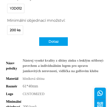
YJD012
Minimální objednací množství:
200 ks
Dotaz
Nástroj vysoké kvality z slitiny zinku s lesklým stříbrným
Název
povrchem a individuálním logem pro opravu
položky
jamkovitých nerovností, vidlička na golfovém klubu
Materiál
hliníková slitina
61*40mm
Rozměr
Logo
CUSTOMIZED
Minimální
200 kusů
objednací