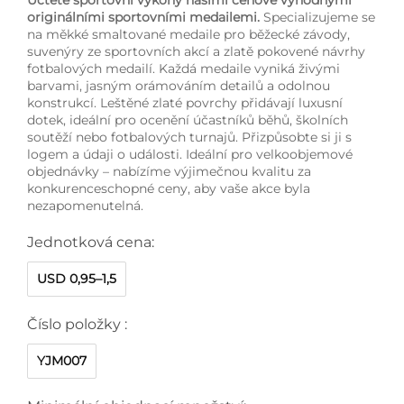
originálními sportovními medailemi.
Specializujeme se
na měkké smaltované medaile pro běžecké závody,
suvenýry ze sportovních akcí a zlatě pokovené návrhy
fotbalových medailí. Každá medaile vyniká živými
barvami, jasným orámováním detailů a odolnou
konstrukcí. Leštěné zlaté povrchy přidávají luxusní
dotek, ideální pro ocenění účastníků běhů, školních
soutěží nebo fotbalových turnajů. Přizpůsobte si ji s
logem a údaji o události. Ideální pro velkoobjemové
objednávky – nabízíme výjimečnou kvalitu za
konkurenceschopné ceny, aby vaše akce byla
nezapomenutelná.
Jednotková cena:
USD 0,95–1,5
Číslo položky :
YJM007