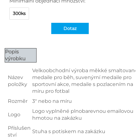
Minimální objednací množství:
300ks
Dotaz
Popis
výrobku
Velkoobchodní výroba měkké smaltované
Název
medaile pro běh, suvenýrní medaile pro
položky
sportovní akce, medaile s pozlacením na
míru pro fotbal
Rozměr
3" nebo na míru
Logo vyplněné plnobarevnou emailovou
Logo
hmotou na zakázku
Příslušen
Stuha s potiskem na zakázku
ství