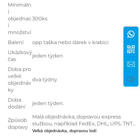
Minimáln
í
objednac
300ks
í
množství
Balení
opp taška nebo dárek v krabici
Ukázkový
jeden týden
čas
Doba pro
velké
dva týdny
objednáv
ky
Doba
jeden týden.
dodání
Malá objednávka, dopravou express
Způsob
službou, například FedEx, DHL, UPS, TNT...
dopravy
Velká objednávka, dopravou lodí