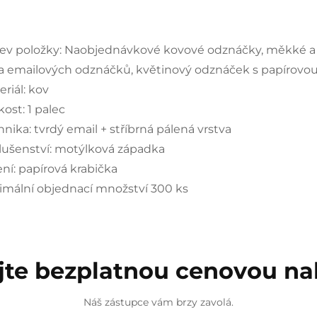
ev položky: Naobjednávkové kovové odznáčky, měkké a t
a emailových odznáčků, květinový odznáček s papírovou
riál: kov
kost: 1 palec
hnika: tvrdý email + stříbrná pálená vrstva
slušenství: motýlková západka
ení: papírová krabička
imální objednací množství 300 ks
jte bezplatnou cenovou n
Náš zástupce vám brzy zavolá.