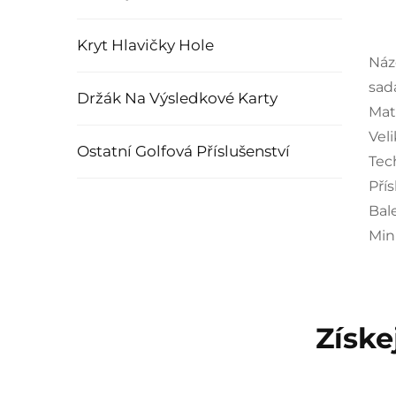
Kryt Hlavičky Hole
Náz
sad
Držák Na Výsledkové Karty
Mate
Veli
Ostatní Golfová Příslušenství
Tec
Pří
Bal
Min
Získe