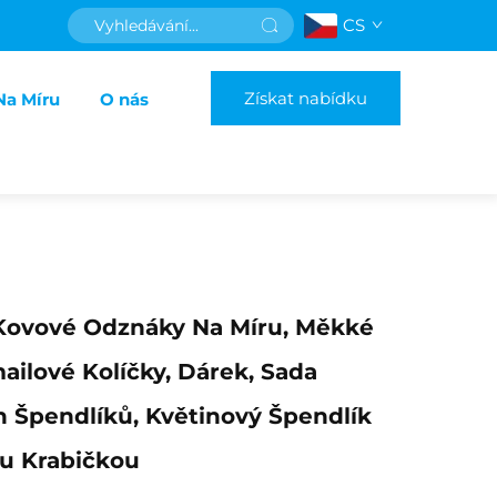
CS
Získat nabídku
Na Míru
O nás
Kovové Odznáky Na Míru, Měkké
ailové Kolíčky, Dárek, Sada
 Špendlíků, Květinový Špendlík
ou Krabičkou