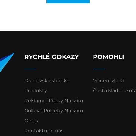
RYCHLÉ ODKAZY
POMOHLI
Domovská stránka
Vrácení zboží
Produkty
Často kladené ot
Reklamní Dárky Na Míru
Golfové Potřeby Na Míru
O nás
Kontaktujte nás