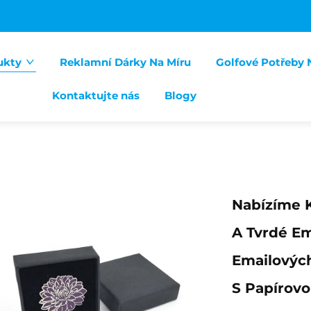
ukty
Reklamní Dárky Na Míru
Golfové Potřeby 
Kontaktujte nás
Blogy
Nabízíme 
A Tvrdé Em
Emailových
S Papírov