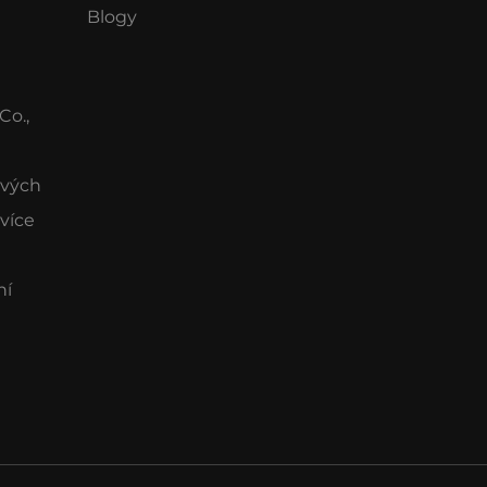
Blogy
Co.,
ových
 více
ní