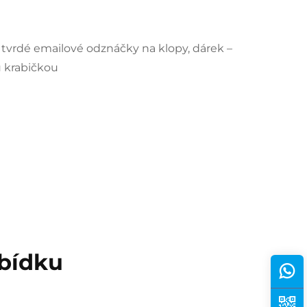
vrdé emailové odznáčky na klopy, dárek –
 krabičkou
abídku