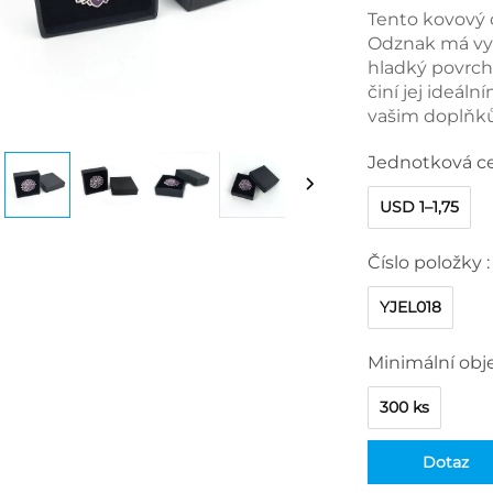
Tento kovový 
Odznak má vyn
hladký povrch
činí jej ideál
vašim doplňk
Jednotková c
USD 1–1,75
Číslo položky :
YJEL018
Minimální obj
300 ks
Dotaz