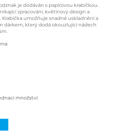
odznak je dodáván s papírovou krabičkou.
ikající zpracování, květinový design a
. Krabička umožňuje snadné uskladnění a
ním dárkem, který dodá okouzlující nádech
ům.
ena:
ednací množství: