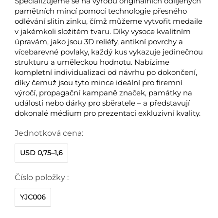
Specializujeme se na výrobu originálních odlijených
pamětních mincí pomocí technologie přesného
odlévání slitin zinku, čímž můžeme vytvořit medaile
v jakémkoli složitém tvaru. Díky vysoce kvalitním
úpravám, jako jsou 3D reliéfy, antikní povrchy a
vícebarevné povlaky, každý kus vykazuje jedinečnou
strukturu a uměleckou hodnotu. Nabízíme
kompletní individualizaci od návrhu po dokončení,
díky čemuž jsou tyto mince ideální pro firemní
výročí, propagační kampaně značek, památky na
události nebo dárky pro sběratele – a představují
dokonalé médium pro prezentaci exkluzivní kvality.
Jednotková cena:
USD 0,75–1,6
Číslo položky :
YJC006