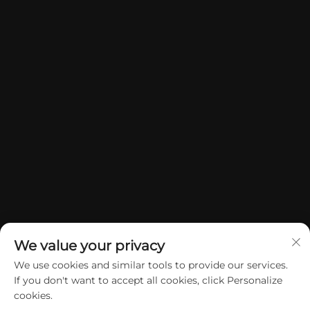
We value your privacy
We use cookies and similar tools to provide our services.
If you don't want to accept all cookies, click Personalize
Copyright © 2026 China Dongguan Yuan Jie Gifts & Crafts Co., Ltd.
cookies.
Všechna práva vyhrazena.
Zásady ochrany soukromí