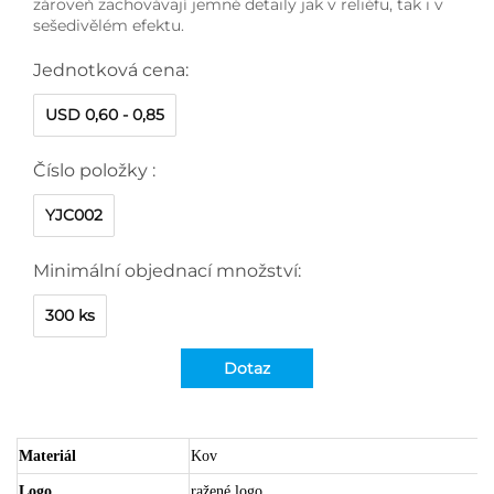
zároveň zachovávají jemné detaily jak v reliéfu, tak i v
sešedivělém efektu.
Jednotková cena:
USD 0,60 - 0,85
Číslo položky :
YJC002
Minimální objednací množství:
300 ks
Dotaz
Materiál
Kov
Logo
ražené logo