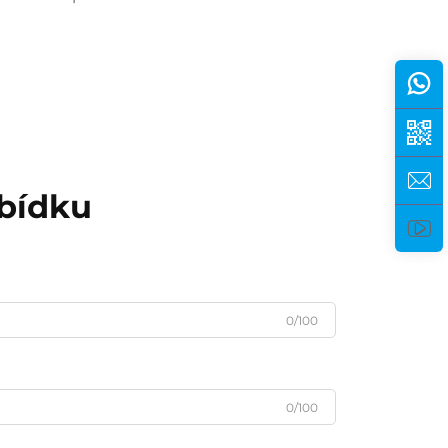
abídku
0/100
0/100