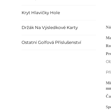
Kryt Hlavičky Hole
Držák Na Výsledkové Karty
Ná
Ma
Ostatní Golfová Příslušenství
Ro
Pr
Ob
Př
Mi
mn
Ča
Sp