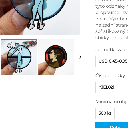
tyto odznaky m
propouštějí s
efekt. Vyrobe
na zadní stran
sofistikovaný 
sbírky nebo j
Jednotková c
USD 0,45–0,95
Číslo položky :
YJEL021
Minimální obj
300 ks
Dotaz