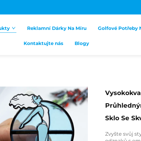
ukty
Reklamní Dárky Na Míru
Golfové Potřeby 
Kontaktujte nás
Blogy
Vysokokval
Průhledný
Sklo Se Sk
Zvyšte svůj s
odznaků s ema