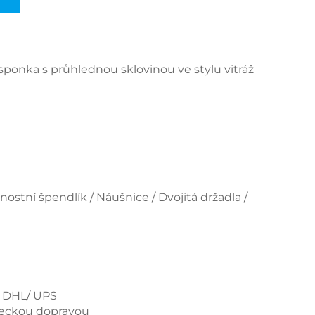
á sponka s průhlednou sklovinou ve stylu vitráže
stní špendlík / Náušnice / Dvojitá držadla /
/ DHL/ UPS
teckou dopravou