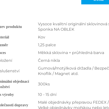
Vysoce kvalitní originální sklovinov
zev produktu
Sponka NA OBLEK
Kov
teriál
1,25 palce
změr
Měkká sklovina + průhledná barva
oces
ložení
Černá nikla
Gumová/motýlková držadla / Bezpečno
íslušenství
Knoflík / Magnet atd.
nimální objednací
300ks
ožství
10 - 15 dní
s výroby
Malé objednávky přepravou FEDEX 
olečnosti dopravy
Velké objednávky mořskou nebo le