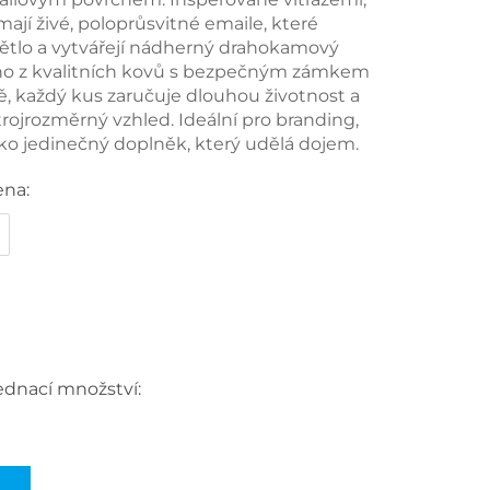
ají živé, poloprůsvitné emaile, které
větlo a vytvářejí nádherný drahokamový
no z kvalitních kovů s bezpečným zámkem
ě, každý kus zaručuje dlouhou životnost a
trojrozměrný vzhled. Ideální pro branding,
ako jedinečný doplněk, který udělá dojem.
ena:
ednací množství: