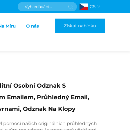
CS
Získat nabídku
Na Míru
O nás
itní Osobní Odznak S
m Emailem, Průhledný Email,
vrnami, Odznak Na Klopy
tyl pomocí našich originálních průhledných
ilovým povrchem. Insperované vitrážemi,