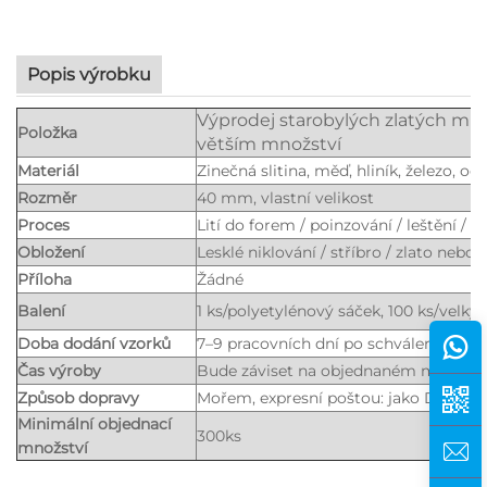
Popis výrobku
Výprodej starobylých zlatých min
Položka
větším množství
Materiál
Zinečná slitina, měď, hliník, železo, oc
Rozměr
40 mm, vlastní velikost
Proces
Lití do forem / poinzování / leštění / g
Obložení
Lesklé niklování / stříbro / zlato neb
Příloha
Žádné
Balení
1 ks/polyetylénový sáček, 100 ks/velký
Doba dodání vzorků
7–9 pracovních dní po schválení návr
Čas výroby
Bude záviset na objednaném množstv
Způsob dopravy
Mořem, expresní poštou: jako DHL, U
Minimální objednací
300ks
množství