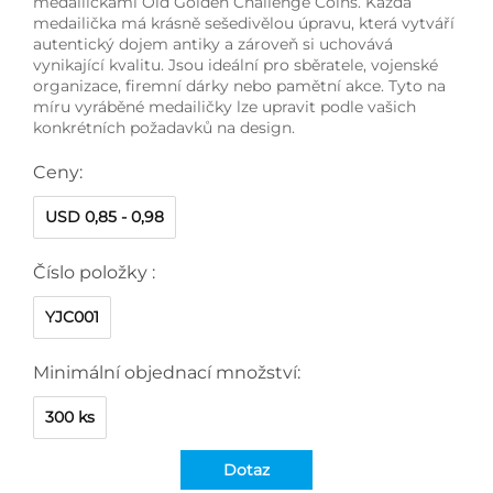
medailičkami Old Golden Challenge Coins. Každá
medailička má krásně sešedivělou úpravu, která vytváří
autentický dojem antiky a zároveň si uchovává
vynikající kvalitu. Jsou ideální pro sběratele, vojenské
organizace, firemní dárky nebo pamětní akce. Tyto na
míru vyráběné medailičky lze upravit podle vašich
konkrétních požadavků na design.
Ceny:
USD 0,85 - 0,98
Číslo položky :
YJC001
Minimální objednací množství:
300 ks
Dotaz