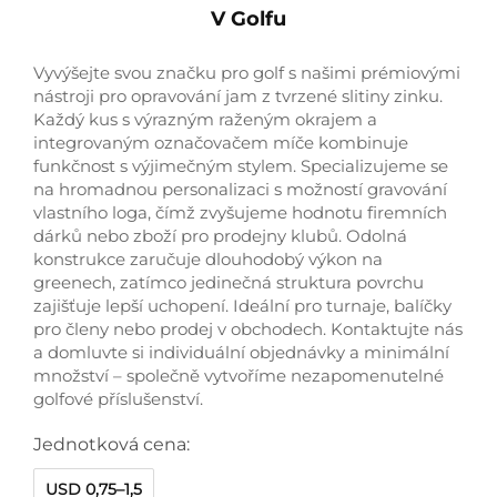
V Golfu
Vyvýšejte svou značku pro golf s našimi prémiovými
nástroji pro opravování jam z tvrzené slitiny zinku.
Každý kus s výrazným raženým okrajem a
integrovaným označovačem míče kombinuje
funkčnost s výjimečným stylem. Specializujeme se
na hromadnou personalizaci s možností gravování
vlastního loga, čímž zvyšujeme hodnotu firemních
dárků nebo zboží pro prodejny klubů. Odolná
konstrukce zaručuje dlouhodobý výkon na
greenech, zatímco jedinečná struktura povrchu
zajišťuje lepší uchopení. Ideální pro turnaje, balíčky
pro členy nebo prodej v obchodech. Kontaktujte nás
a domluvte si individuální objednávky a minimální
množství – společně vytvoříme nezapomenutelné
golfové příslušenství.
Jednotková cena:
USD 0,75–1,5