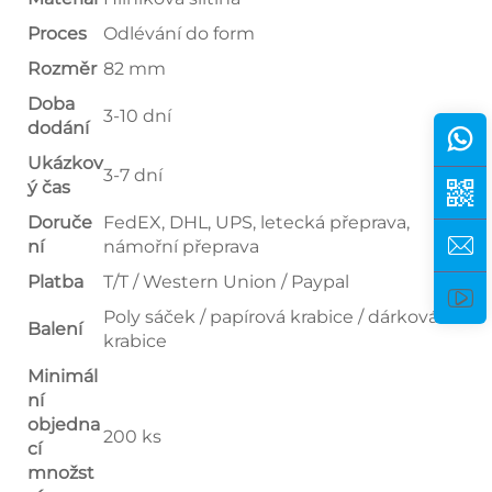
Proces
Odlévání do form
Rozměr
82 mm
Doba
3-10 dní
dodání
Ukázkov
3-7 dní
ý čas
Doruče
FedEX, DHL, UPS, letecká přeprava,
ní
námořní přeprava
Platba
T/T / Western Union / Paypal
Poly sáček / papírová krabice / dárková
Balení
krabice
Minimál
ní
objedna
200 ks
cí
množst