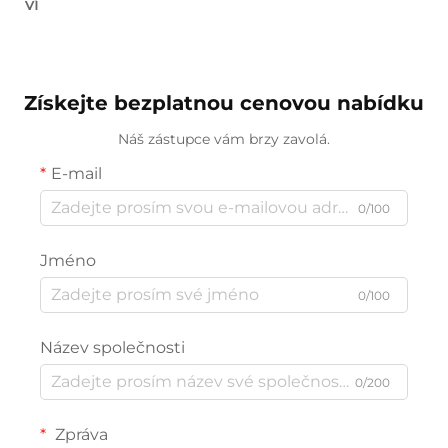
ví
Získejte bezplatnou cenovou nabídku
Náš zástupce vám brzy zavolá.
E-mail
0/100
Jméno
0/100
Název společnosti
0/200
Zpráva