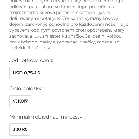
pokovena různými barvami. Díky přesné technologii
odlévání pod tlakem se firemní logo promění na
trojrozměrná kovová písmena s ostrými, jasně
definovanými detaily. Klíčenka má výrazný kovový
dojem, zároveň je pohodlná pro každodenní nošení a je
vybavena odolným povrchem proti opotřebení, který
zachovává luxusní estetiku značky. Je ideální volbou
pro obchodní dárky a propagaci značky, možné jsou
individuální úpravy.
Jednotková cena:
USD 0,75–1,5
Číslo položky :
YJK017
Minimální objednací množství:
300 ks