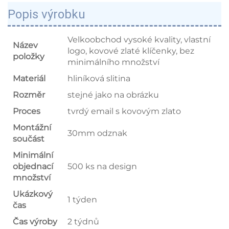
Popis výrobku
Velkoobchod vysoké kvality, vlastní
Název
logo, kovové zlaté klíčenky, bez
položky
minimálního množství
Materiál
hliníková slitina
Rozměr
stejné jako na obrázku
Proces
tvrdý email s kovovým zlato
Montážní
30mm odznak
součást
Minimální
objednací
500 ks na design
množství
Ukázkový
1 týden
čas
Čas výroby
2 týdnů