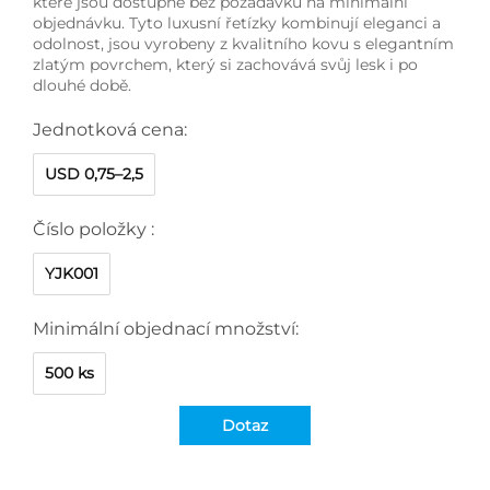
které jsou dostupné bez požadavku na minimální
objednávku. Tyto luxusní řetízky kombinují eleganci a
odolnost, jsou vyrobeny z kvalitního kovu s elegantním
zlatým povrchem, který si zachovává svůj lesk i po
dlouhé době.
Jednotková cena:
USD 0,75–2,5
Číslo položky :
YJK001
Minimální objednací množství:
500 ks
Dotaz