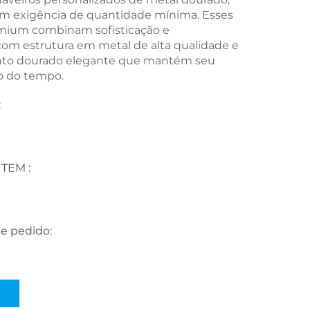
em exigência de quantidade mínima. Esses
mium combinam sofisticação e
 com estrutura em metal de alta qualidade e
o dourado elegante que mantém seu
go do tempo.
:
NÚMERO DO ITEM :
e pedido: