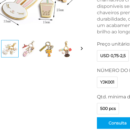
disponíveis s
chaveiros pre
durabilidade,
um acabament
brilho ao lon
Preço unitário
USD 0,75-2,5
YJK001
Qtd. mínima d
500 pcs
Consulta