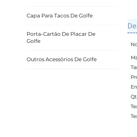
Capa Para Tacos De Golfe
De
Porta-Cartão De Placar De
Golfe
No
Ma
Outros Acessórios De Golfe
T
Pr
En
Qt
Te
Te