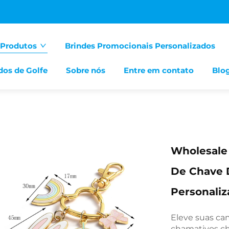
Produtos
Brindes Promocionais Personalizados
dos de Golfe
Sobre nós
Entre em contato
Blo
Wholesale 
De Chave 
Personali
Eleve suas c
chamativos ch