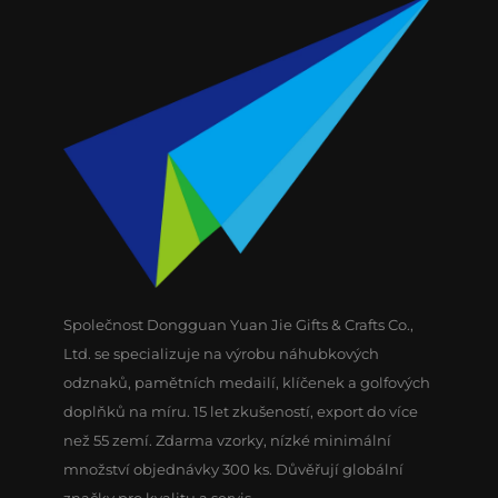
Společnost Dongguan Yuan Jie Gifts & Crafts Co.,
Ltd. se specializuje na výrobu náhubkových
odznaků, pamětních medailí, klíčenek a golfových
doplňků na míru. 15 let zkušeností, export do více
než 55 zemí. Zdarma vzorky, nízké minimální
množství objednávky 300 ks. Důvěřují globální
značky pro kvalitu a servis.