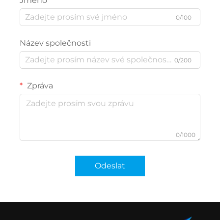
Jméno
0/100
Název společnosti
0/200
Zpráva
0/1000
Odeslat