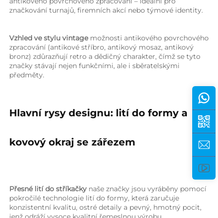
antikového povrchového zpracování – ideální pro 
značkování turnajů, firemních akcí nebo týmové identity. 
Vzhled ve stylu vintage 
možnosti antikového povrchového 
zpracování (antikové stříbro, antikový mosaz, antikový 
bronz) zdůrazňují retro a dědičný charakter, čímž se tyto 
značky stávají nejen funkčními, ale i sběratelskými 
předměty. 
Hlavní rysy designu: lití do formy a 
kovový okraj se zářezem 
Přesné lití do stříkačky 
naše značky jsou vyráběny pomocí 
pokročilé technologie lití do formy, která zaručuje 
konzistentní kvalitu, ostré detaily a pevný, hmotný pocit, 
jenž odráží vysoce kvalitní řemeslnou výrobu. 