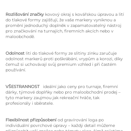
Rozlišování značky 
kovový okraj s kovářskou úpravou a lití 
do tlakové formy zajišťují, že vaše markery vyniknou a 
promění jednoduchý doplněk v zapamatovatelný nástroj 
pro značkování na turnajích, firemních akcích nebo v 
maloobchodě. 
Odolnost 
lití do tlakové formy ze slitiny zinku zaručuje 
odolnost markerů proti poškrábání, vrypům a korozi, díky 
čemuž si uchovávají svůj premium vzhled i při častém 
používání. 
VŠESTRANNOST   
ideální jako ceny pro turnaje, firemní 
dárky, týmové doplňky nebo pro maloobchodní prodej – 
tyto markery zaujmou jak rekreační hráče, tak 
profesionály i sběratele. 
Flexibilnost přizpůsobení 
od gravírování loga po 
individuální povrchové úpravy – každý detail můžeme 
přizpůsobit vaší značce nebo tématu akce, čímž zajistíme 