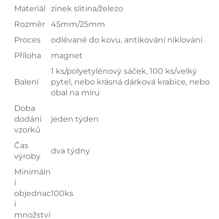
Materiál
zinek slitina/železo
Rozměr
45mm/25mm
Proces
odlévané do kovu, antikování niklování
Příloha
magnet
1 ks/polyetylénový sáček, 100 ks/velký
Balení
pytel, nebo krásná dárková krabice, nebo
obal na míru
Doba
dodání
jeden týden
vzorků
Čas
dva týdny
výroby
Minimáln
í
objednac
100ks
í
množství