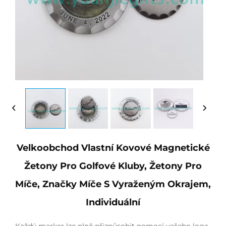
Velkoobchod Vlastní Kovové Magnetické
Žetony Pro Golfové Kluby, Žetony Pro
Míče, Značky Míče S Vyraženým Okrajem,
Individuální
Každý marker lze plně přizpůsobit pomocí vašeho loga,