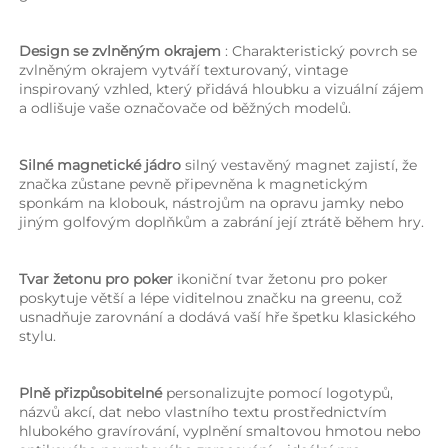
Design se zvlněným okrajem 
: Charakteristický povrch se 
zvlněným okrajem vytváří texturovaný, vintage 
inspirovaný vzhled, který přidává hloubku a vizuální zájem 
a odlišuje vaše označovače od běžných modelů. 
Silné magnetické jádro 
silný vestavěný magnet zajistí, že 
značka zůstane pevně připevněna k magnetickým 
sponkám na klobouk, nástrojům na opravu jamky nebo 
jiným golfovým doplňkům a zabrání její ztrátě během hry. 
Tvar žetonu pro poker 
ikoniční tvar žetonu pro poker 
poskytuje větší a lépe viditelnou značku na greenu, což 
usnadňuje zarovnání a dodává vaší hře špetku klasického 
stylu. 
Plně přizpůsobitelné 
personalizujte pomocí logotypů, 
názvů akcí, dat nebo vlastního textu prostřednictvím 
hlubokého gravírování, vyplnění smaltovou hmotou nebo 