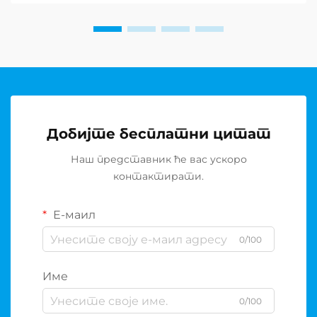
Добијте бесплатни цитат
Наш представник ће вас ускоро
контактирати.
Е-маил
0/100
Име
0/100