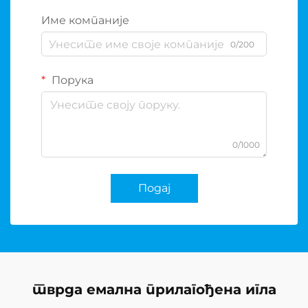
Име компаније
0/200
Порука
0/1000
Подај
тврда емална прилагођена игла