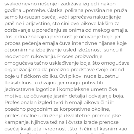
svakodnevno nošenje i zadržava izgled i nakon
godina upotrebe. Glatka, polirana površina ne pruža
samo luksuzan osećaj, već i sprečava nakupljanje
prašine i prljavštine, što čini ove pikove lakšim za
održavanje u poređenju sa onima od mekog emajla.
Još jedna značajna prednost je očuvanje boje, jer
proces pečenja emajla čuva intenzivne nijanse koje
otpornim na izbeljivanje usled izloženosti suncu ili
redovnom rukovanju. Proces proizvodnje
omogućava tačno usklađivanje boja, što omogućava
organizacijama da precizno predstave svoje brend
boje u fizičkom obliku. Ovi pikovi nude izuzetnu
fleksibilnost u dizajnu, jer mogu prihvatiti
jednostavne logotipe i kompleksne umetničke
motive, uz očuvanje jasnih detalja i odvajanje boja.
Profesionalan izgled tvrdih emajl pikova čini ih
posebno pogodnim za korporativne okoline,
profesionalne udruženja i kvalitetne promocijske
kampanje. Njihova težina i čvrsta izrade prenose
osećaj kvaliteta i vrednosti, što ih čini efikasnim kao