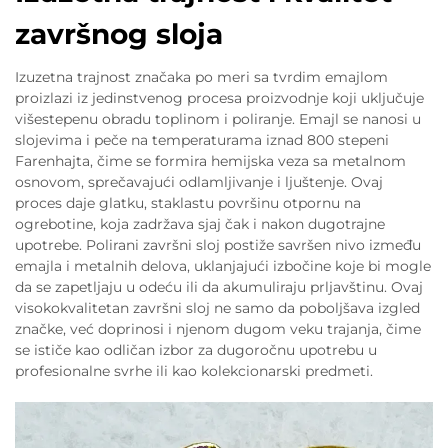
završnog sloja
Izuzetna trajnost značaka po meri sa tvrdim emajlom
proizlazi iz jedinstvenog procesa proizvodnje koji uključuje
višestepenu obradu toplinom i poliranje. Emajl se nanosi u
slojevima i peče na temperaturama iznad 800 stepeni
Farenhajta, čime se formira hemijska veza sa metalnom
osnovom, sprečavajući odlamljivanje i ljuštenje. Ovaj
proces daje glatku, staklastu površinu otpornu na
ogrebotine, koja zadržava sjaj čak i nakon dugotrajne
upotrebe. Polirani završni sloj postiže savršen nivo između
emajla i metalnih delova, uklanjajući izbočine koje bi mogle
da se zapetljaju u odeću ili da akumuliraju prljavštinu. Ovaj
visokokvalitetan završni sloj ne samo da poboljšava izgled
značke, već doprinosi i njenom dugom veku trajanja, čime
se ističe kao odličan izbor za dugoročnu upotrebu u
profesionalne svrhe ili kao kolekcionarski predmeti.