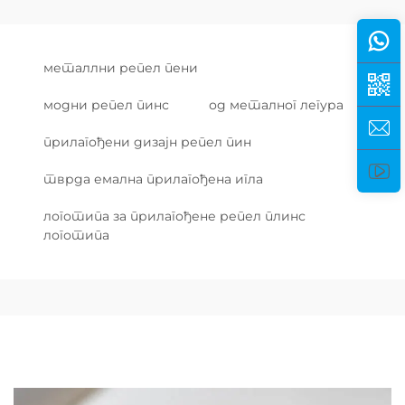
металлни репел пени
модни репел пинс
од металног легура
прилагођени дизајн репел пин
тврда емална прилагођена игла
логотипа за прилагођене репел плинс
логотипа