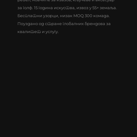
за голф. 15 година искуства, извоз у 55+ земаља.
Бесплатни узорци, низак MOQ 300 комада.
Поуздано од стране глобалних брендова за
квалитет и услугу.