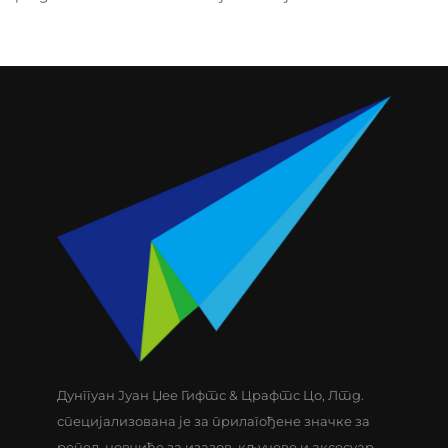
Дунггуан Јуан Џее Гифтс & Црафтс Цо, Лтд.
специјализована је за прилагођене значке за
репел, новчиће за изазов, кључеве и аксесуар