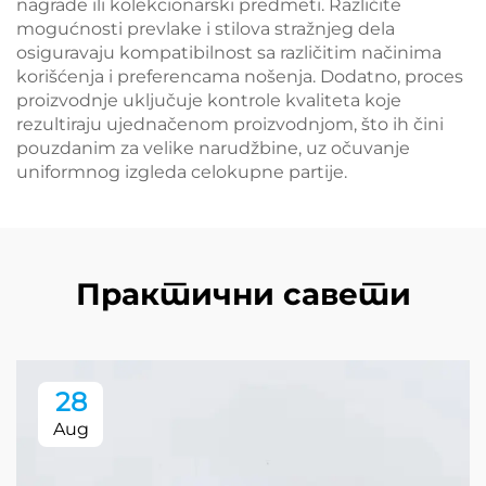
nagrade ili kolekcionarski predmeti. Različite
mogućnosti prevlake i stilova stražnjeg dela
osiguravaju kompatibilnost sa različitim načinima
korišćenja i preferencama nošenja. Dodatno, proces
proizvodnje uključuje kontrole kvaliteta koje
rezultiraju ujednačenom proizvodnjom, što ih čini
pouzdanim za velike narudžbine, uz očuvanje
uniformnog izgleda celokupne partije.
Практични савети
28
Aug