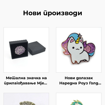
Нови производи
Метална значка на
Нови долазак
прилагођавање Мјека
Наредна Роуз Голд
тешка емаил Лапел
Глиттер Једнорог
Пинес Подаци Емаил
Емамел Лапел Пин
Пин Сет Цвеће Пин
Беџ
са папирном кутијом