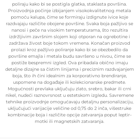
poliraju kako bi se postigla glatka, staklasta površina.
Proizvodnja počinje izbijanjem visokokvalitetnog metala
pomoću kalupa, čime se formiraju izdignute ivice koje
razdvajaju različite obojene površine. Svaka boja pažljivo se
nanosi i peče na visokim temperaturama, što rezultira
izdržljivim završnim slojem koji otporan na ogrebotine i
zadržava živost boje tokom vremena. Konačan proizvod
prolazi kroz pažljivo poliranje kako bi se obezbedilo da
površine emajla i metala budu savršeno u nivou, čime se
postiže bespremni izgled. Ova pribadala obično imaju
detaljne dizajne sa čistim linijama i preciznim razdvajanjem
boja, što ih čini idealnim za korporativno brendiranje,
uspomene na događaje ili kolekcionarske predmete.
Mogućnosti prevlaka uključuju zlato, srebro, bakar ili crni
nikel, nudeći raznovrsnost u estetskom izgledu. Savremene
tehnike proizvodnje omogućavaju detaljnu personalizaciju,
uključujući varijacije veličine od 0,75 do 2 inča, višestruke
kombinacije boja i različite opcije zatvaranja poput leptir-
motki ili magnetskih zatvaranja.