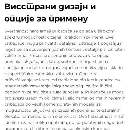
Висстрани дизајн и
опције за примену
Svestranost hard emajl pribadača se ogleda u širokom
spektru mogućnosti dizajna i praktičnih primena. Ove
pribadače mogu prihvatiti detaljne ilustracije, tipografiju i
logotipe, sa očuvanjem jasnih kontura i detalja pri različitim
veličinama. Proces proizvodnje podržava više opcija
prevlaka, uključujući zlatne, srebrne, antique finish i
specijalne metale, omogućavajući personalizaciju u skladu
sa specifičnim estetskim zahtevima. Opcije za
pričvršćivanje se kreću od tradicionalnih leptir-matica do
magnetskih zatvaranja i sigurnosnih iglica, što ih čini
pogodnim za različite situacije nošenja. Pribadače se mogu
proizvesti u raznim oblicima i veličinama, od malih revernih
pribadača do većih komemorativnih modela, sa
mogućnošću uključivanja izrezanih površina, teksturalnih
efekata i dimenzionalnih elemenata. Ova fleksibilnost ih čini
idealnim za raznoliku upotrebu, od korporativnih nagradnih
programa do limitiranih edicija kolekcijskih komada.