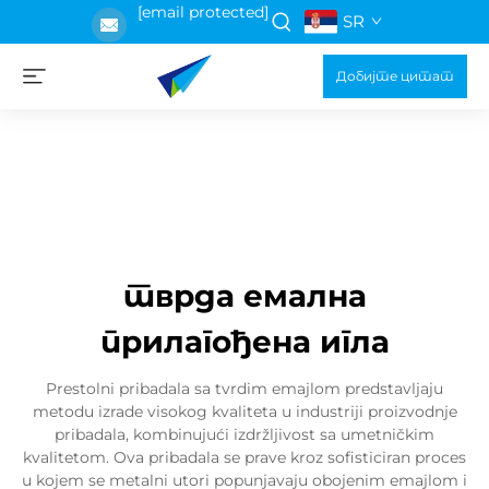
[email protected]
SR
Добијте цитат
тврда емална
прилагођена игла
Prestolni pribadala sa tvrdim emajlom predstavljaju
metodu izrade visokog kvaliteta u industriji proizvodnje
pribadala, kombinujući izdržljivost sa umetničkim
kvalitetom. Ova pribadala se prave kroz sofisticiran proces
u kojem se metalni utori popunjavaju obojenim emajlom i