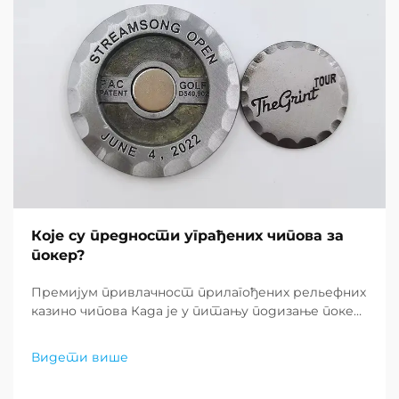
Које су предности уграђених чипова за
покер?
Премијум привлачност прилагођених рельефних
казино чипова Када је у питању подизање покер
искуства, рельефни покер чипови стоје у својој
класи. Ови прецизно израђени играчки комади
Видети више
представљају врхунац производње казино
чипова, оффе...