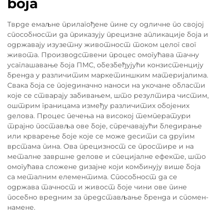
boja
Тврде емаљне прилагођене пине су одличне по својој
способности да приказују прецизне апликације боја и
одржавају изузетну животност током целог свог
живота. Производствени процес омогућава тачну
усаглашавање боја ПМС, обезбеђујући конзистенцију
бренда у различитим маркетиншким материјалима.
Свака боја се појединачно наноси на укочане области
које се стварају забивањем, што резултира чистим,
оштрим границама између различитих обојених
делова. Процес печења на високој температури
трајно поставља ове боје, спречавајући бледирање
или крварење боје које се може десити са другим
врстама пина. Ова прецизност се простире и на
металне завршне делове и специјалне ефекте, што
омогућава сложене дизајне који комбинују више боја
са металним елементима. Способност да се
одржава тачност и живост боје чини ове пине
посебно вредним за представљање бренда и спомен-
намене.