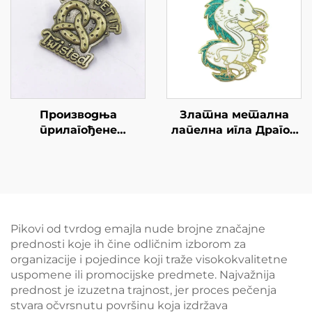
Производња
Златна метална
прилагођене
лапелна игла Драгон
лијепице за лијечење
Емаил Пин Цустамо
3Д Антиква баснова
Дизајн Пин Бејџс
метална лапелна
пина сувенир цинк
легура емале пина
Pikovi od tvrdog emajla nude brojne značajne
prednosti koje ih čine odličnim izborom za
organizacije i pojedince koji traže visokokvalitetne
uspomene ili promocijske predmete. Najvažnija
prednost je izuzetna trajnost, jer proces pečenja
stvara očvrsnutu površinu koja izdržava