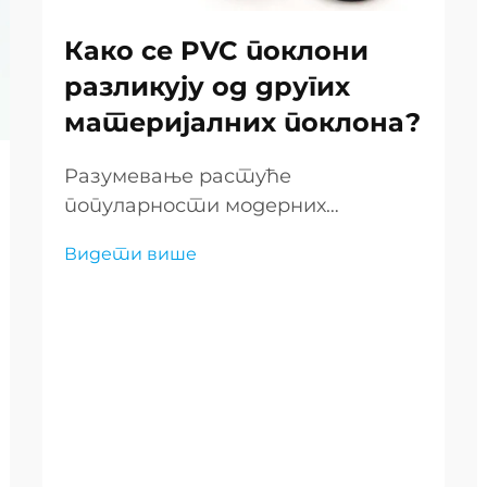
Како се PVC поклони
разликују од других
материјалних поклона?
Разумевање растуће
популарности модерних
материјала за поклоне Појава
Видети више
подарања драматично се
променила последњих година, а
PVC поклони су се појавили као
свестрана и иновативна опција
на тржишту. Ове савремене
понуде су изазване...