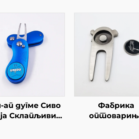
-ап дугме Сиво
Фабрика
ја Склапљиви
оптоварињ
ивот алат са
оптовариш
лагођеним Голф
наизмеран