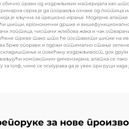
 се обично прави од издржљивих материјала као што 
примарна сврха је да поправља ознаке од лоптица 
 која је кључна за прецизно играње. Модерне алатк
ћи шипци, ергономични дршке и вишефункционално
чи лоптица, чистачи жлебова жака и чак отварачи 
оштећене треве тако што ће поставити шипке на и
рава брже опорави и одржи оптимално стање зелене
о складиштење и повећану издржљивост, док други
аљујући компактним димензијама, алатка се лако с
 за голф, чиме се осигурава да је увек при руци када 
епоруке за нове произв