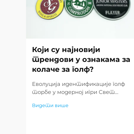
Који су најновији
трендови у ознакама за
колаче за голф?
Еволуција идентификације голф
торбе у модерној игри Свет
аксесуара за голф је сведок
Видети више
значајне трансформације у
последњих неколико година, са
прилагођеним ознакама за голф
торбе које се појављују као