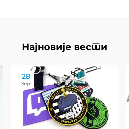
Најновије вести
28
Sep