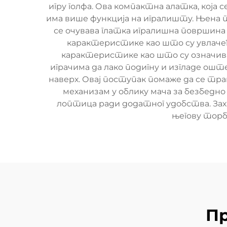
игру голфа. Ова компактна алатка, која
има више функција на игралишту. Њена 
се очувава глатка игралишна површина
карактеристике као што су увлаче
карактеристике као што су означива
играчима да лако подигну и изгладе 
наверх. Овај поступак помаже да се т
механизам у облику мача за безбедн
лоптица ради додатног удобства. Захв
његову торбу
Пр