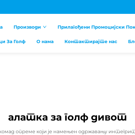
а
Производи
Прилагођени Промоцијски По
ци За Голф
О нама
Контактирајте нас
Бл
алатка за голф дивот
 комад опреме који је намењен одржавању интегр