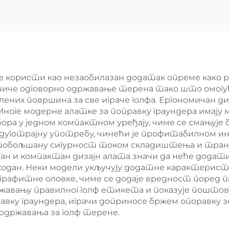
орце Метал
Антикви Ни
Маркер
Магнет Гол
Дивот алат 
персонализов
логотипом Ме
се користи као незаобилазан додатак опреме како
дстиче одговорно одржавање терена тако што омогу
Бол Марке
лених површина за све играче голфа. Ергономичан ди
 Многе модерне алатке за поправку граундера имај
ра у једном компактном уређају, чиме се смањује б
дуготрајну употребу, чинећи је профитабилном ин
 побољшану сигурност током складиштења и транс
аган и компактан дизајн алата значи да неће дода
опходан. Неки модели укључују додатне карактерис
 графитне оловке, чиме се додаје вредност поред 
жавању правилног голф етикета и показује поштов
ку граундера, играчи доприносе бржем опоравку зе
одржавања за голф терене.