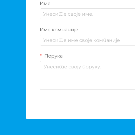
Име
Име компаније
Порука