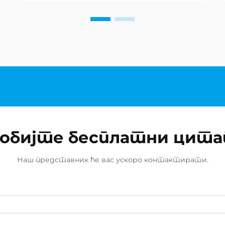
обијте бесплатни цит
Наш представник ће вас ускоро контактирати.