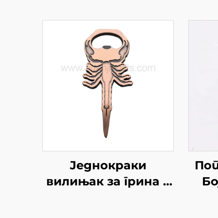
Једнокраки
Поп
вилињак за грина у
Бо
јамчићу, отварач
Д
боца за голф,
при