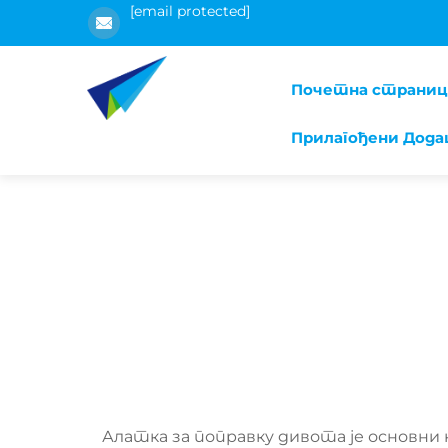
[email protected]
Почетна страниц
Прилагођени Дода
Алатка за поправку дивота је основни