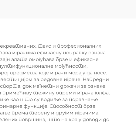
кел
за репарацију
ф
гумача без калупа
са
аним
талл
 рекреативних, тако и професионалних
ћава играчима ефикасну поправку ознака
р
зајн алата омогућава брзе и ефикасне
у мултифункционалне могућности,
рој предмета које играчи морају да носе.
вестицијом за редовне играче. Напредни
порта, док магнетни држачи за ознаке
ти примећиву тежину опреми играча голфа,
тике као што су водиље за поравнање
примарне функције. Способност брзе
ање према терену и другим играчима.
лених површина, што на крају доводи до