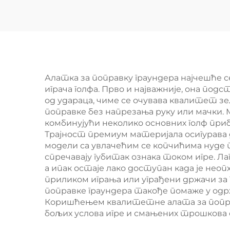
бакарни метални
Ц
алат за поправку
димензија,
прилагођени алат
за поправку
Алатка за поправку граундера најчешће 
играча голфа. Прво и најважније, она по
димензија за голф
од удараца, чиме се очувава квалитет зе
поправке без напрезања руку или мачки.
комбинујући неколико основних голф прибо
Трајност премиум материјала осигурава 
модели са увлачећим се копчићима нуде
спречавају губитак ознака током игре. Л
а ипак остаје лако доступан када је не
приликом играња или уграђени држачи за
поправке граундера такође помаже у одр
Коришћењем квалитетне алата за поправ
бољих услова игре и смањених трошкова 