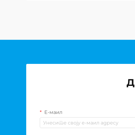
практично потребност и изјава
о личном стилу. Ови...
Д
Е-маил