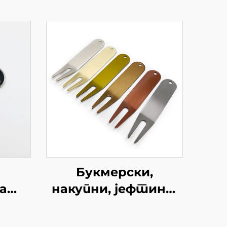
Букмерски,
а
накупни, јефтини,
те
железни метални,
прилагођени алат