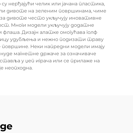
су нерђајући челик или јачана пластика,
или дивоте на зеленим површинама, чиме
е за дивоте често укључују иновативне
ст. Многи модели укључују додатне
флаша. Дизајн алатке омогућава голф
вицу удубљења и нежно подизати траву
 површине. Неки напредни модели имају
 нуде магнетне држаче за означиваче
тавља у џеп играча или се прилаже на
је неопходна.
оде