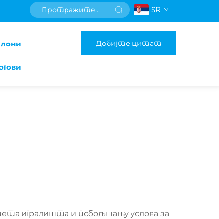
SR
Добијте цитат
клони
огови
итета игралишта и побољшању условa за