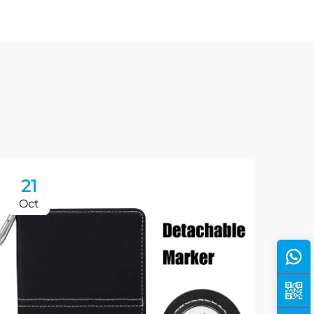
21
2
Oct
Oc