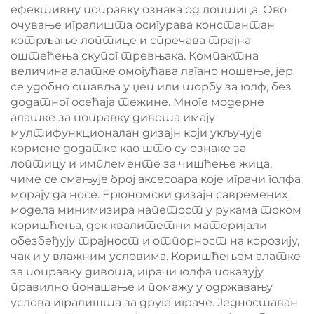
ефективну поправку ознака од лоптица. Ово
очување игралишта осигурава константан
котрљање лоптице и спречава трајна
оштећења скупог тревњака. Компактна
величина алатке омогућава лагано ношење, јер
се удобно ставља у џеп или торбу за голф, без
додатног осећаја тежине. Многе модерне
алатке за поправку дивота имају
мултифункционалан дизајн који укључује
корисне додатке као што су ознаке за
лоптицу и имплементе за чишћење жица,
чиме се смањује број аксесоара које играчи голфа
морају да носе. Ергономски дизајн савремених
модела минимизира напетост у рукама током
коришћења, док квалитетни материјали
обезбеђују трајност и отпорност на корозију,
чак и у влажним условима. Коришћењем алатке
за поправку дивота, играчи голфа показују
правилно понашање и помажу у одржавању
услова игралишта за друге играче. Једноставан