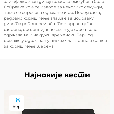
али ефективан дизајн алатке омогућава брзе
поправке које се изводе за неколико секунди,
чиме се спречава одлагање игре. Поред тога,
редовно коришћење алатке за поправку
дивота доприноси општем здрављу голф
терена, потенцијално смањује трошкове
одржавања и на дужи временски период
помаже у одржавању нижих чланарина и такси
за коришћење терена.
Најновије вести
18
Sep