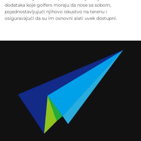
dodataka koje golfers moraju da nose sa sobom,
pojednostavljujući njihovo iskustvo na terenu i
osiguravajući da su im osnovni alati uvek dostupni.