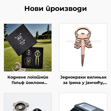
Нови производи
Коднене логотипе
Једнокраки вилињак
Гольф поклони
за грина у јамчићу,
постављен кутију
отварач боца за
са Голф Дивот
голф, бакарни
алатима,Голф
метални алат за
Тес,Болл Маркери
поправку димензија,
Голф Аксесуари
прилагођени алат за