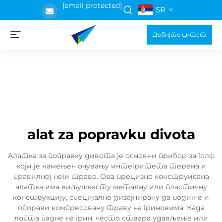
[email protected]
SR
Добијте цитат
alat za popravku divota
Алатка за поправку дивота је основни прибор за голф
који је намењен очувању интегритета терена и
правилној неги траве. Ова прецизно конструисана
алатка има виљушкасту металну или пластичну
конструкцију, специјално дизајнирану да подигне и
опорави компресовану траву на гриновима. Када
лопта падне на грин, често ствара удављење или