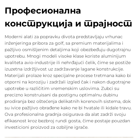
Професионална
конструкција и трајност
Moderni alati za popravku divota predstavljaju vrhunac
inženjeringa pribora za golf, sa premium materijalima i
pažljivo osmišljenim detaljima koji obezbeđuju dugotrajnu
upotrebu. Mnogi modeli visoke klase koriste aluminijum
kvaliteta avio-industrije ili nehrđajući čelik, čime se postiže
izuzetna izdržljivost uz zadržavanje lagane konstrukcije.
Materijali prolaze kroz specijalne procese tretmana kako bi
otporni na koroziju i zadržali izgled čak i nakon dugotrajne
upotrebe u različitim vremenskim uslovima. Zubci su
precizno konstruisani da postignu optimalnu dubinu
prodiranja bez oštećenja delikatnih korenovih sistema, dok
su ivice pažljivo obrađene kako ne bi hvatale ili kidale travu.
Ova profesionalna gradnja osigurava da alat zadrži svoju
efikasnost kroz bezbroj rundi gosta, čime postaje pouzdan
investicioni proizvod za ozbiljne igrače.