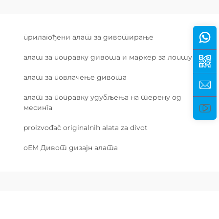
прилагођени алат за дивотирање
алат за поправку дивота и маркер за лопту
алат за повлачење дивота
алат за поправку удубљења на терену од
месинга
proizvođač originalnih alata za divot
оЕМ Дивот дизајн алата