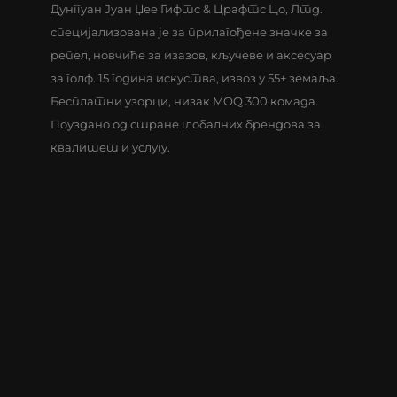
Дунггуан Јуан Џее Гифтс & Црафтс Цо, Лтд.
специјализована је за прилагођене значке за
репел, новчиће за изазов, кључеве и аксесуар
за голф. 15 година искуства, извоз у 55+ земаља.
Бесплатни узорци, низак MOQ 300 комада.
Поуздано од стране глобалних брендова за
квалитет и услугу.