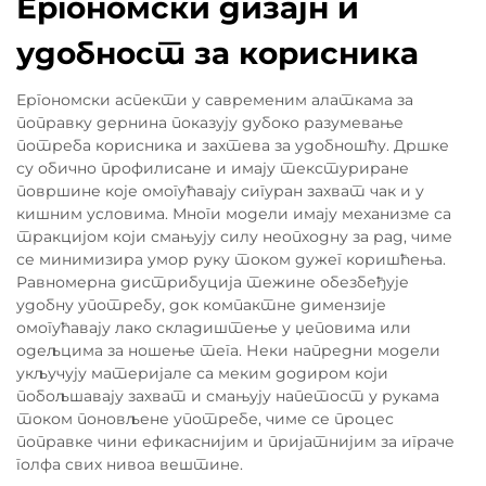
Ергономски дизајн и
удобност за корисника
Ергономски аспекти у савременим алаткама за
поправку дернина показују дубоко разумевање
потреба корисника и захтева за удобношћу. Дршке
су обично профилисане и имају текстуриране
површине које омогућавају сигуран захват чак и у
кишним условима. Многи модели имају механизме са
тракцијом који смањују силу неопходну за рад, чиме
се минимизира умор руку током дужег коришћења.
Равномерна дистрибуција тежине обезбеђује
удобну употребу, док компактне димензије
омогућавају лако складиштење у џеповима или
одељцима за ношење тега. Неки напредни модели
укључују материјале са меким додиром који
побољшавају захват и смањују напетост у рукама
током поновљене употребе, чиме се процес
поправке чини ефикаснијим и пријатнијим за играче
голфа свих нивоа вештине.