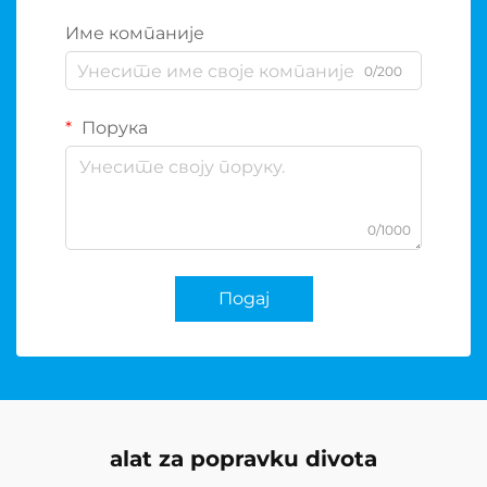
Име компаније
0/200
Порука
0/1000
Подај
alat za popravku divota