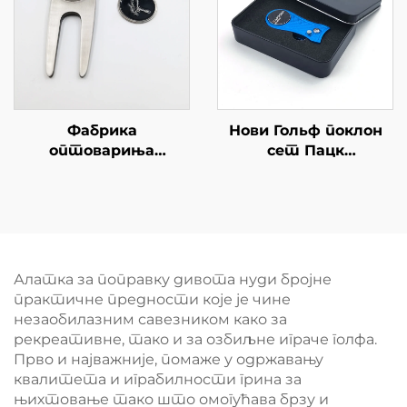
поправку димензија
за голф
Фабрика
Нови Гольф поклон
оптовариња
сет Пацк
оптовариште
Автоматски
наизмеран Антикви
Нерезински Челик
Никел Магнет Голф
Плав Гольф Диво
Дивот алат са
Репарација алат
персонализованим
логотипом Металл
Алатка за поправку дивота нуди бројне
Бол Маркер
практичне предности које је чине
незаобилазним савезником како за
рекреативне, тако и за озбиљне играче голфа.
Прво и најважније, помаже у одржавању
квалитета и играбилности грина за
њихтовање тако што омогућава брзу и