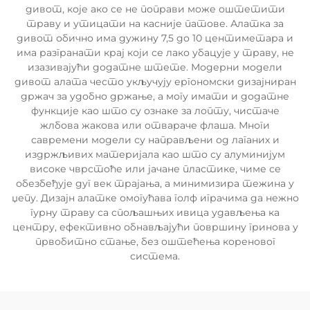
дивот, које ако се не поправи може оштетити
траву и утицати на касније патове. Алатка за
дивот обично има дужину 7,5 до 10 центиметара и
има разгранати крај који се лако убацује у траву, не
изазивајући додатне штете. Модерни модели
дивот алата често укључују ергономски дизајниран
држач за удобно држање, а могу имати и додатне
функције као што су ознаке за лопту, чистаче
жлбова жакова или отвараче флаша. Многи
савремени модели су направљени од лаганих и
издржљивих материјала као што су алуминијум
високе чврстоће или јачане пластике, чиме се
обезбеђује дуг век трајања, а минимизира тежина у
џепу. Дизајн алатке омогућава голф играчима да нежно
гурну траву са спољашњих ивица удављења ка
центру, ефективно обнављајући површину гринова у
првобитно стање, без оштећења кореновог
система.