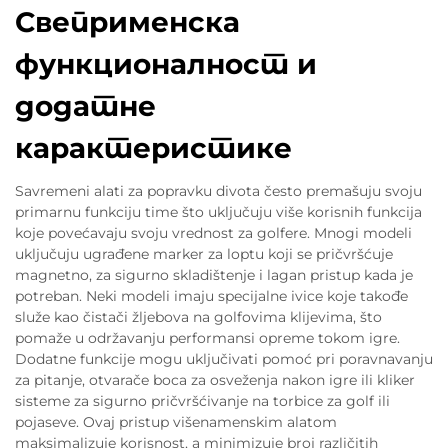
Свеприменска
функционалност и
додатне
карактеристике
Savremeni alati za popravku divota često premašuju svoju
primarnu funkciju time što uključuju više korisnih funkcija
koje povećavaju svoju vrednost za golfere. Mnogi modeli
uključuju ugrađene marker za loptu koji se pričvršćuje
magnetno, za sigurno skladištenje i lagan pristup kada je
potreban. Neki modeli imaju specijalne ivice koje takođe
služe kao čistači žljebova na golfovima klijevima, što
pomaže u održavanju performansi opreme tokom igre.
Dodatne funkcije mogu uključivati pomoć pri poravnavanju
za pitanje, otvarače boca za osveženja nakon igre ili kliker
sisteme za sigurno pričvršćivanje na torbice za golf ili
pojaseve. Ovaj pristup višenamenskim alatom
maksimalizuje korisnost, a minimizuje broj različitih