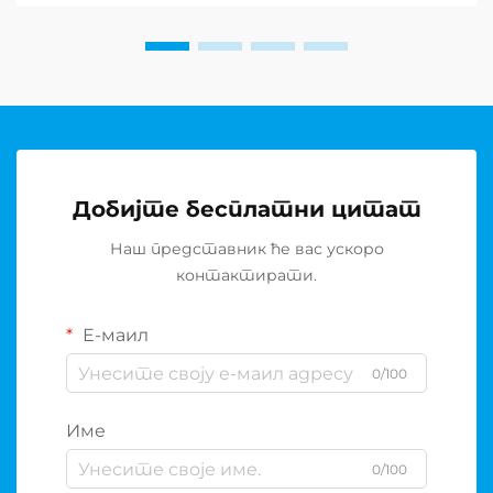
са софистицираношћу. Т...
Добијте бесплатни цитат
Наш представник ће вас ускоро
контактирати.
Е-маил
0/100
Име
0/100