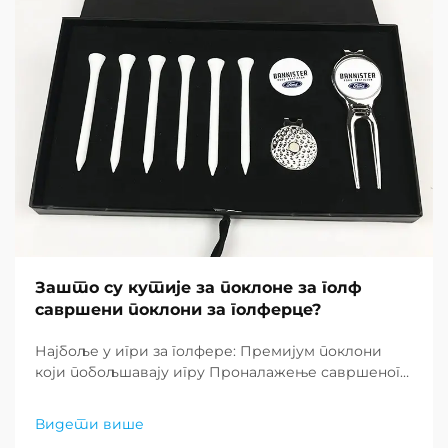
Зашто су кутије за поклоне за голф
савршени поклони за голферце?
Најбоље у игри за голфере: Премијум поклони
који побољшавају игру Проналажење савршеног
поклона за љубитеље голфа може бити изазов,
али кутије за поклоне за голф су се појавили као
Видети више
изузетно решење које комбинује практичност