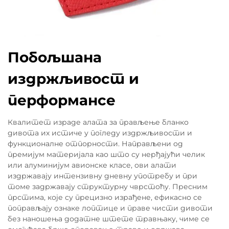
Побољшана
издржљивост и
перформансе
Квалитет израде алата за прављење бланко
дивота их истиче у погледу издржљивости и
функционалне отпорности. Направљени од
премијум материјала као што су нерђајући челик
или алуминијум авионске класе, ови алати
издржавају интензивну дневну употребу и при
томе задржавају структурну чврстоћу. Пресним
прстима, које су прецизно израђене, ефикасно се
поправљају ознаке лоптице и праве чисти дивоти
без наношења додатне штете травњаку, чиме се