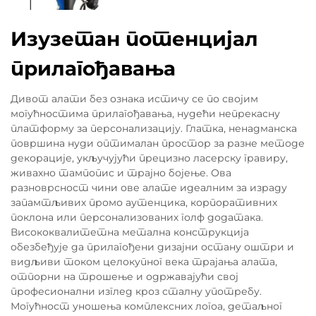
Изузетан потенцијал
прилагођавања
Дивот алати без ознака истичу се по својим
могућностима прилагођавања, нудећи непрекасну
платформу за персонализацију. Глатка, ненадманска
површина нуди оптималан простор за разне методе
декорације, укључујући прецизно ласерску гравиру,
живахно тампопис и трајно бојење. Ова
разноврсност чини ове алате идеалним за израду
запамтљивих промо аутенцика, корпоративних
поклона или персонализованих голф додатака.
Висококвалитетна метална конструкција
обезбеђује да прилагођени дизајни остану оштри и
видљиви током целокупног векa трајања алата,
отпорни на трошење и одржавајући свој
професионални изглед кроз сталну употребу.
Могућност уношења комплексних логоа, детаљног