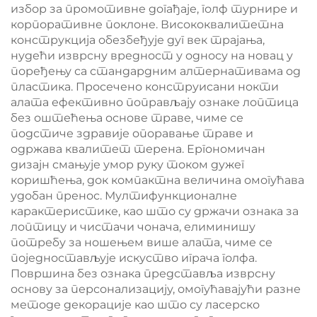
избор за промотивне догађаје, голф турнире и
корпоративне поклоне. Висококвалитетна
конструкција обезбеђује дуг век трајања,
нудећи изврсну вредност у односу на новац у
поређењу са стандардним алтернативама од
пластика. Просечено конструисани нокти
алата ефективно поправљају ознаке лоптица
без оштећења основе траве, чиме се
подстиче здравије опоравање траве и
одржава квалитет терена. Ергономичан
дизајн смањује умор руку током дужег
коришћења, док компактна величина омогућава
удобан пренос. Мултифункционалне
карактеристике, као што су држачи ознака за
лоптицу и чистачи чонача, елиминишу
потребу за ношењем више алата, чиме се
поједностављује искуство играча голфа.
Површина без ознака представља изврсну
основу за персонализацију, омогућавајући разне
методе декорације као што су ласерско