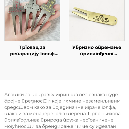
логотипом Маркер за
лопту
Трговац за
Убризно опремање
репарацију гольф
прилагођеног
дивота
античког златног
алата за дивот за
голф, прилагодите
висококвалитетни
метални алат за
поправку дивота са
Алатки за поправку игришта без ознака нуде
персонализованим
бројне предности које их чине незаменљивим
логотипом
средством како за појединачне играче голфа,
тако и за менаџере голф терена. Прво, њихова
прилагодљива природа пружа неограничене
могућности за брендирање, чиме су идеалан