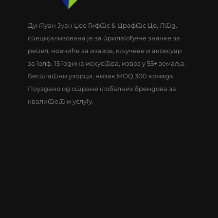
Дунггуан Јуан Џее Гифтс & Црафтс Цо, Лтд.
специјализована је за прилагођене значке за
репел, новчиће за изазов, кључеве и аксесуар
за голф. 15 година искуства, извоз у 55+ земаља.
Бесплатни узорци, низак MOQ 300 комада.
Поуздано од стране глобалних брендова за
квалитет и услугу.