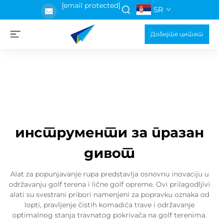
[email protected]
SR
Добијте цитат
инструменти за празан
дивот
Alat za popunjavanje rupa predstavlja osnovnu inovaciju u
održavanju golf terena i lične golf opreme. Ovi prilagodljivi
alati su svestrani pribori namenjeni za popravku oznaka od
lopti, pravljenje čistih komadića trave i održavanje
optimalnog stanja travnatog pokrivača na golf terenima.