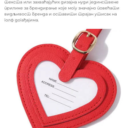
текста или захваћајућих дизајна нуди јединствене
прилике за брендирање које могу значајно повећати
видљивост бренда и оставити трајан утисак на
голф догађајима.