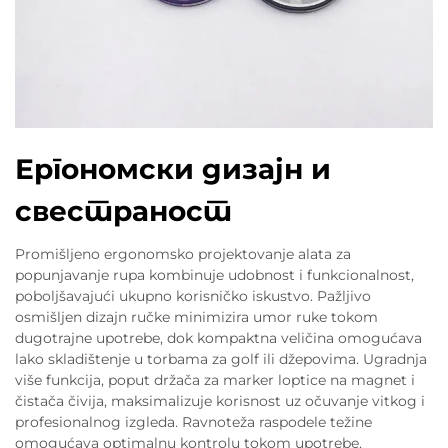
Ергономски дизајн и
свестраност
Promišljeno ergonomsko projektovanje alata za
popunjavanje rupa kombinuje udobnost i funkcionalnost,
poboljšavajući ukupno korisničko iskustvo. Pažljivo
osmišljen dizajn ručke minimizira umor ruke tokom
dugotrajne upotrebe, dok kompaktna veličina omogućava
lako skladištenje u torbama za golf ili džepovima. Ugradnja
više funkcija, poput držača za marker loptice na magnet i
čistača čivija, maksimalizuje korisnost uz očuvanje vitkog i
profesionalnog izgleda. Ravnoteža raspodele težine
omogućava optimalnu kontrolu tokom upotrebe,