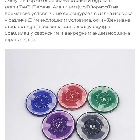
омогућава брже опоравање траве и одржава
квалитет терена. Алаци имају отпорност на
временске услове, чиме се осигурава стална испорка
у различитим еколошким условима, од интензивне
топлоте до јаких киша, те постају поуздан
пратилац у сезонским и ванредним активностима
играња голфа.