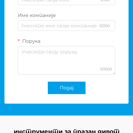
Име компаније
0/200
Порука
0/1000
Подај
инструменти за празан дивот