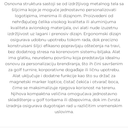
Osnovna struktura sastoji se od izdržljivog metalnog tela sa
šiljcima koje je moguće jednostavno personalizovati
logotipima, imenima ili dizajnom. Proizvedeni od
nehrđajućeg čelika visokog kvaliteta ili aluminijuma
kvaliteta avionskog materijala, ovi alati nude izuzetnu
izdržljivost uz lagani i prenosiv dizajn. Ergonomski dizajn
osigurava udobnu upotrebu tokom rada, dok precizno
konstruisani šiljci efikasno popravljaju oštećenja na travi,
bez dodatnog stresa na korenovom sistemu biljaka. Alat
ima glatku, neurešenu površinu koja predstavlja idealnu
osnovu za personalizaciju brendiranja, što ih čini savršenim
za golf turnire, korporativne događaje ili ličnu upotrebu.
Alat uključuje i dodatne funkcije kao što su držač za
magnetski marker loptice, čistač čekića i otvarač boca,
čime se maksimalizuje njegova korisnost na terenu.
Njihova kompaktna veličina omogućava jednostavno
skladištenje u golf torbama ili džepovima, dok im čvrsta
izradnja osigurava dugotrajan rad u različitim vremenskim
uslovima.