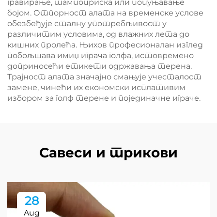
гравирање, тампоприска или попуњавање
бојом. Отпорност алата на временске услове
обезбеђује сталну употребљивост у
различитим условима, од влажних лета до
кишних пролећа. Њихов професионалан изглед
побољшава имиџ играча голфа, истовремено
доприносећи етикети одржавања терена.
Трајност алата значајно смањује учесталост
замене, чинећи их економски исплативим
избором за голф терене и појединачне играче.
Савеси и трикови
28
Aug