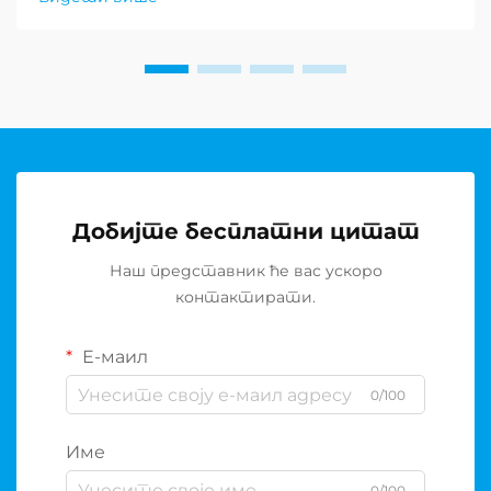
који испуњавају професионалне стандарде.
Било да планирате казино...
Добијте бесплатни цитат
Наш представник ће вас ускоро
контактирати.
Е-маил
0/100
Име
0/100