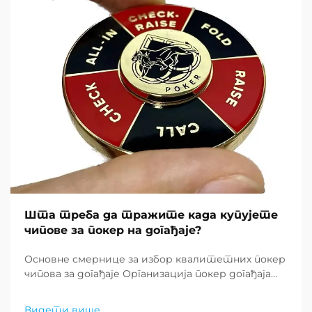
Шта треба да тражите када купујете
чипове за покер на догађаје?
Основне смернице за избор квалитетних покер
чипова за догађаје Организација покер догађаја
захтева пажљиву пажњу на детаље, а један од
најважнијих елемената је куповина покер чипова
Видети више