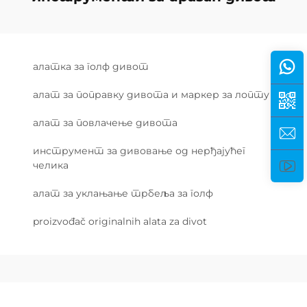
алатка за голф дивот
алат за поправку дивота и маркер за лопту
алат за повлачење дивота
инструмент за дивовање од нерђајућег
челика
алат за уклањање трбеља за голф
proizvođač originalnih alata za divot