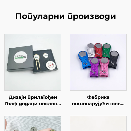
Популарни производи
Дизајн прилагођен
Фабрика
Голф додаци поклони
оптоварујући гольф
кутију са Голф
Диво Репарација
Дивот алата топке
алат Магнет Голф
маркер
Диво алат Са
прилагођеним