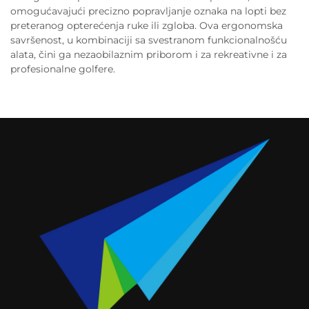
omogućavajući precizno popravljanje oznaka na lopti bez
preteranog opterećenja ruke ili zgloba. Ova ergonomska
savršenost, u kombinaciji sa svestranom funkcionalnošću
alata, čini ga nezaobilaznim priborom i za rekreativne i za
profesionalne golfere.