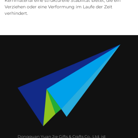
Kernmaterial eine strukturelle Stabilität bietet, die ein
Verziehen oder eine Verformung im Laufe der Zeit
verhindert.
Dongguan Yuan Jie Gifts & Crafts Co., Ltd. ist