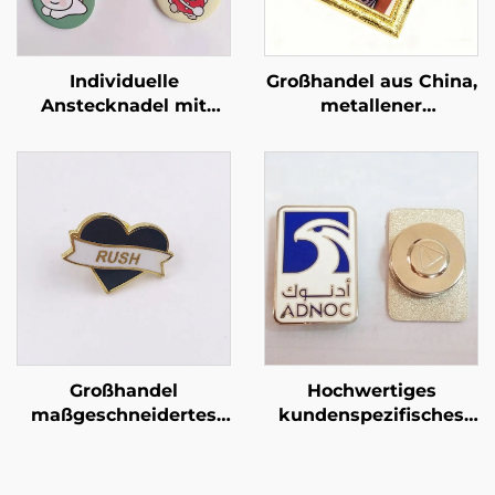
Individuelle
Großhandel aus China,
Anstecknadel mit
metallener
runder Form, Button-
Anstecknadel,
Abzeichen, niedliches
besondere
Blechabzeichen,
Handwerksartikel,
Metall-
Geschenkabzeichen,
Blechabzeichen,
Foto-Hartemaille-Pin
Knöpfe
Großhandel
Hochwertiges
maßgeschneidertes
kundenspezifisches
hochwertiges Metall-
magnetisches UAE-
Ansteckabzeichen,
Abzeichen Adler-
individuelles
Anstecknadel