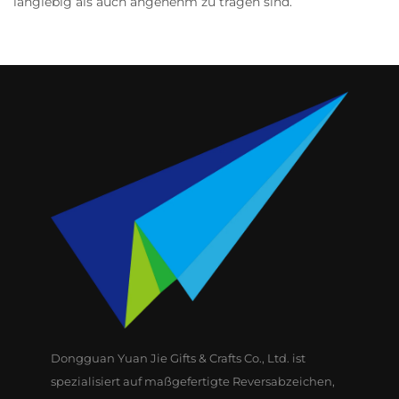
langlebig als auch angenehm zu tragen sind.
Dongguan Yuan Jie Gifts & Crafts Co., Ltd. ist
spezialisiert auf maßgefertigte Reversabzeichen,