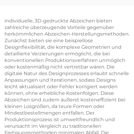
personalisiertes Logo,
Metall-Tee-Tassen-
Weichemaille-
Anstecknadel
Abzeichen,
Individuelle, 3D-gedruckte Abzeichen bieten
kundenspezifisches
zahlreiche überzeugende Vorteile gegenüber
herzförmiges
herkömmlichen Abzeichen-Herstellungsmethoden.
Abzeichen
Zunächst bieten sie eine beispiellose
Designflexibilität, die komplexe Geometrien und
detaillierte Verzierungen ermöglicht, die bei
konventionellen Produktionsverfahren unmöglich
oder kostenmäßig nicht vertretbar wären. Die
digitale Natur des Designprozesses erlaubt schnelle
Anpassungen und Iterationen, sodass Designs
leicht aktualisiert oder Fehler korrigiert werden
können, ohne erhebliche Kostenfolgen. Diese
Abzeichen sind zudem äußerst kosteneffizient bei
kleinen Losgrößen, da teure Formen oder
Mindestbestellmengen entfallen. Der
Produktionsprozess ist umweltfreundlich und
verursacht im Vergleich zu traditionellen
Fertigungsmethoden minimalen Abfall. Die