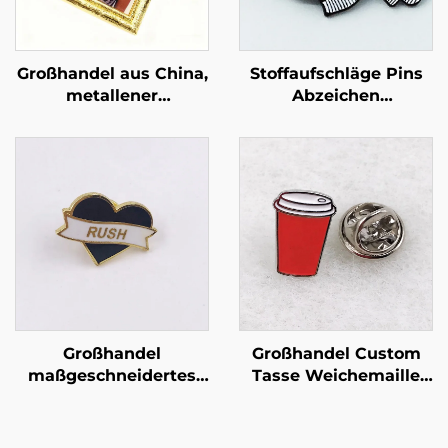
Großhandel aus China,
Stoffaufschläge Pins
metallener
Abzeichen
Anstecknadel,
benutzerdefinierte T-
besondere
Shirt-Kragen Pin
Handwerksartikel,
weiche Emaille Pins
Geschenkabzeichen,
Foto-Hartemaille-Pin
Großhandel
Großhandel Custom
maßgeschneidertes
Tasse Weichemaille
hochwertiges Metall-
Abzeichen
Ansteckabzeichen,
Kundenspezifisches
individuelles
Logo Personalisierte