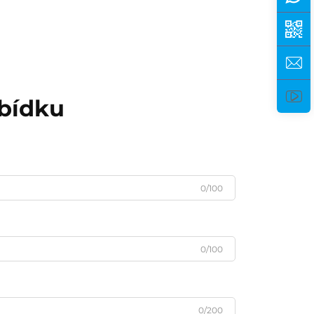
abídku
0/100
0/100
0/200