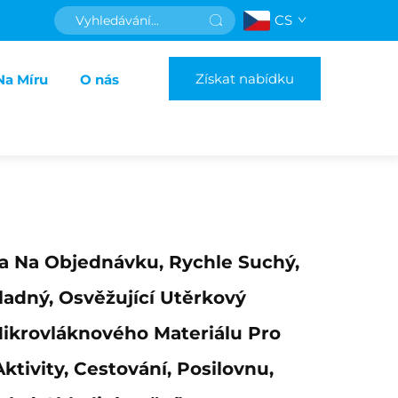
CS
Získat nabídku
Na Míru
O nás
a Na Objednávku, Rychle Suchý,
adný, Osvěžující Utěrkový
ikrovláknového Materiálu Pro
ktivity, Cestování, Posilovnu,