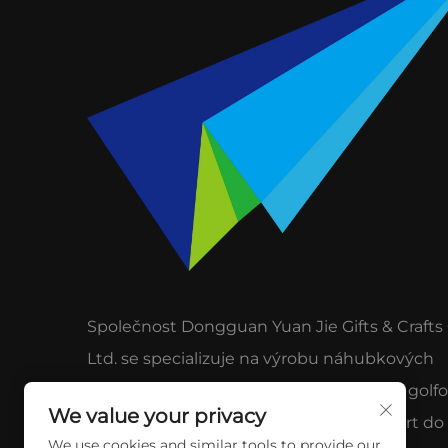
Společnost Dongguan Yuan Jie Gifts & Crafts 
Ltd. se specializuje na výrobu náhubkových
odznaků, pamětních medailí, klíčenek a golf
We value your privacy
doplňků na míru. 15 let zkušeností, export do
We use cookies and similar tools to provide our