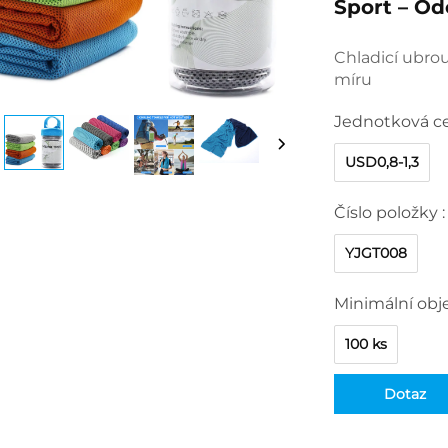
Sport – Od
Chladicí ubrou
míru
Jednotková c
USD0,8-1,3
Číslo položky :
YJGT008
Minimální obj
100 ks
Dotaz