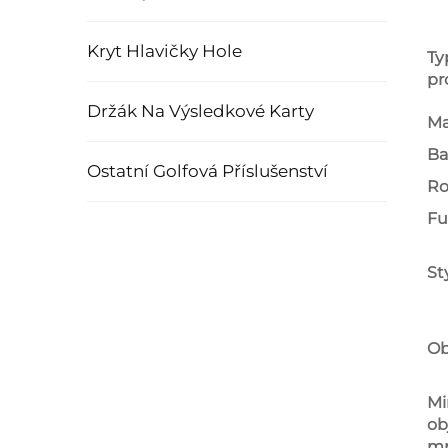
Kryt Hlavičky Hole
Ty
pr
Držák Na Výsledkové Karty
Ma
Ba
Ostatní Golfová Příslušenství
Ro
Fu
St
Ob
Mi
ob
mn