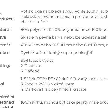
Potisk loga na objednávku, rychle suchý, ledo
p
mikrovláknového materiálu pro venkovní aktivi
oduktu:
chladicí ručník
teriál:
80% polyester & 20% polyamid nebo 100% po
rva
Skladem pevná barva, nebo lze udělat na za
změr
40*60 cm nebo 30*100 cm nebo 60*120 cm, mo
nkce
Rychlé sušení, lehký, super pohlcující
Styl loga: 1. Vyšitý
yl loga
2. Tisknuté
3. Tlačené
1. Sáček OPP / PE sáček 2. Síťovaný sáček s i
al
3. Pytel z PVC & vložná karta
4. Dárková krabice / hnědá krabice
nimální
jednací
100/návrhů, mohou být také přijaty malé zk
ožství