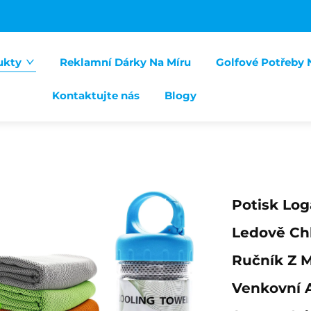
ukty
Reklamní Dárky Na Míru
Golfové Potřeby 
Kontaktujte nás
Blogy
Potisk Log
Ledově Chl
Ručník Z M
Venkovní A