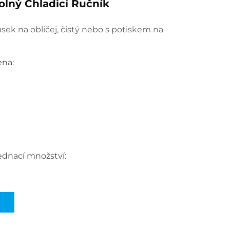
olný Chladicí Ručník
sek na obličej, čistý nebo s potiskem na
ena:
ednací množství: