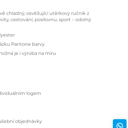
vě chladný, osvěžující utěrkový ručník z
ty, cestování, posilovnu, sport – odolný
lyester
kázku Pantone barvy
žná je i výroba na míru
ndividuálním logem
oušební objednávky