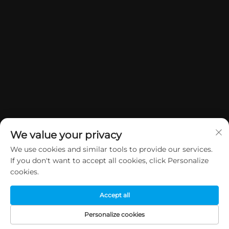
We value your privacy
We use cookies and similar tools to provide our services.
If you don't want to accept all cookies, click Personalize
Copyright © 2026 China Dongguan Yuan Jie Gifts & Crafts Co., Ltd.
cookies.
Všechna práva vyhrazena.
Zásady ochrany soukromí
Accept all
Personalize cookies
DOMOVSKÁ