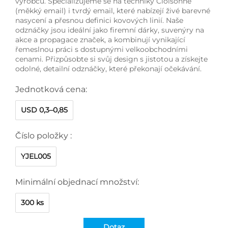
výrobců. Specializujeme se na techniky Cloisonné
(měkký email) i tvrdý email, které nabízejí živé barevné
nasycení a přesnou definici kovových linií. Naše
odznáčky jsou ideální jako firemní dárky, suvenýry na
akce a propagace značek, a kombinují vynikající
řemeslnou práci s dostupnými velkoobchodními
cenami. Přizpůsobte si svůj design s jistotou a získejte
odolné, detailní odznáčky, které překonají očekávání.
Jednotková cena:
USD 0,3–0,85
Číslo položky :
YJEL005
Minimální objednací množství:
300 ks
Dotaz