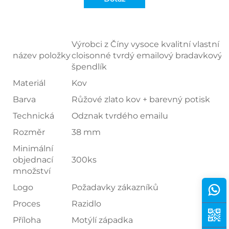
Výrobci z Číny vysoce kvalitní vlastní
název položky
cloisonné tvrdý emailový bradavkový
špendlík
Materiál
Kov
Barva
Růžové zlato kov + barevný potisk
Technická
Odznak tvrdého emailu
Rozměr
38 mm
Minimální
objednací
300ks
množství
Logo
Požadavky zákazníků
Proces
Razidlo
Příloha
Motýlí západka