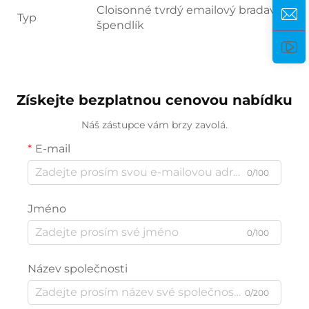
Cloisonné tvrdý emailový bradavkový
Typ
špendlík
Získejte bezplatnou cenovou nabídku
Náš zástupce vám brzy zavolá.
E-mail
0/100
Jméno
0/100
Název společnosti
0/200