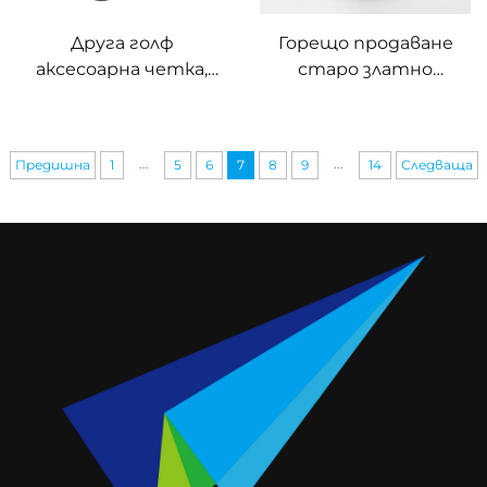
Друга голф
Горещо продаване
аксесоарна четка,
старо златно
комплект за
монети по поръчка
почистване,
монети за
инструмент, вода за
предизвикателства
...
...
Предишна
1
5
6
7
8
9
14
Следваща
бутилка, четка за
на едро евтино
почистване на голф
старо метални
клуп
монети