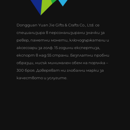
Dongguan Yuan Jie Gifts & Crafts Co., Ltd. се
специализира в персонализирани значки за
ревер, паметни монети, ключодържатели и
аксесоари за голф. 15 години експертиза,
експорт в над 55 страни. Безплатни пробни
образци, нисък минимален обем на поръчка –
300 броя. Доверяват ни глобални марки за
качеството и услугите.