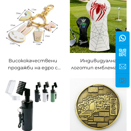
и твърди емайлирани
персонализирано
ключове от метал с
емайл лого Сувенир
персонализиран лого
Завъртаеми метални
за подаръци
жетони за покер
Висококачествени
Индивидуална
продажби на едро с
логотип емблема от
персонализирано
висококачествена
лого, метални златни
изкуствена кожа за
ключодържатели, без
голф драйвър чехли за
минимална поръчка
глави на дървени
клъбове