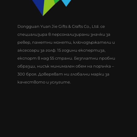
Dongguan Yuan Jie Gifts & Crafts Co., Ltd. се
специализира в персонализирани значки за
ревер, паметни монети, ключодържатели и
аксесоари за голф. 15 години експертиза,
експорт в над 55 страни. Безплатни пробни
образци, нисък минимален обем на поръчка –
300 броя. Доверяват ни глобални марки за
качеството и услугите.