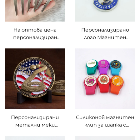
На оптова цена
Персонализирано
персонализиран
лого Магнитен
инструмент за
маркер за голф топка
поправка на дивоти
в стил покер чип
на голф с маркер за
топка с матиран ръб,
с персонализирано
лого, инструмент за
дивоти от цинкова
сплав
Персонализирани
Силиконов магнитен
метални меки
клип за шапка с
емайлирани паметни
маркер за топка за
монети
голф, подарък за играч