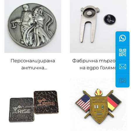
на голф
Персонализирана
Фабрична търговия
антична
на едро Голямо
комеморативна
количество
монета от леярски
Персонализиран
сплав - Вашият
античен никелов
персонализиран
магнитен
отпечатък на
инструмент за
историята
поправка на дивоти с
персонализирано лого
Метален маркер за
топка