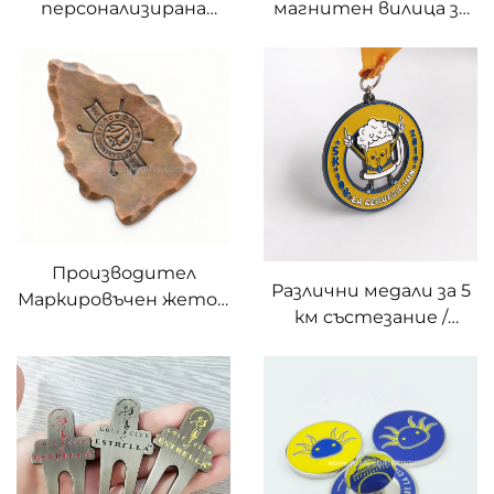
персонализирана
магнитен вилица за
антична златна
поправка на дивоти
вилица за дивоти на
на голф с антибраш, с
голф, персонализиран
маркер за топка
инструмент от
метал с най-високо
качество с
персонализирано лого
за поправка на
дивоти
Производител
Различни медали за 5
Маркировъчен жетон
км състезание /
за голф с гравиран
спортни медали,
ръб Персонализиран
наградни медали по
дизайн на логото
поръчка
Четирипечатен
маркировъчен жетон