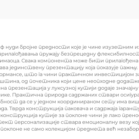
агнетни Голф
топ марке
от алата капе
Магнитни Го
клипове
покер чип с
лагођени топке
кутијом пако
маркери
олф нуди бројне предности које је чине изузетним 
 прилагођавања пружају безпрецедну флексибилнос
примаоца. Свака компонента може бити прилагођен
ава јединствену презентацију која показује пажњ
ормансе, што га чини практичном инвестицијом з
ештина, од почетника који цене неопходне додатке
 презентација у луксузној кутији додаје значајну
ике. Практична природа садржаних ствари осигур
обност да се у једном координираном сету има ви
а. Тврда конструкција паковача и садржаја гарантуј
конструкција кутије за поклоне чини је лако пре
спект персонализације ствара емоционалну везу кој
а поклоне не само колекцијом предмета већ незабо