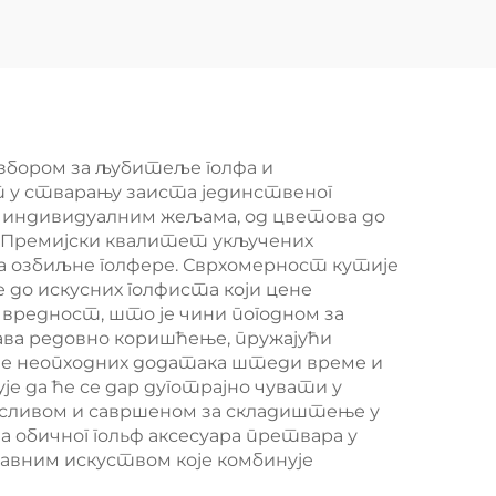
р
прилагођеним
льф
поклоништа
а
вања
избором за љубитеље голфа и
т у стварању заиста јединственог
а индивидуалним жељама, од цветова до
у. Премијски квалитет укључених
а озбиљне голфере. Сврхомерност кутије
 до искусних голфиста који цене
 вредност, што је чини погодном за
ава редовно коришћење, пружајући
ше неопходних додатака штеди време и
е да ће се дар дуготрајно чувати у
носливом и савршеном за складиштење у
а обичног гольф аксесуара претвара у
равним искуством које комбинује