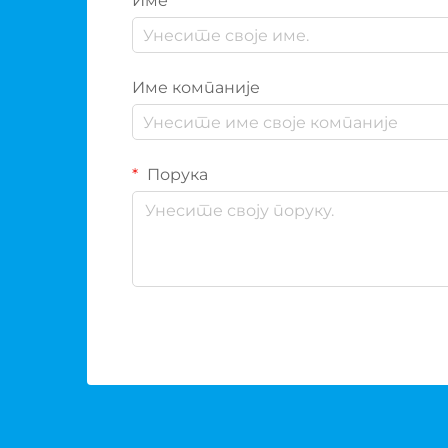
Име
Име компаније
Порука