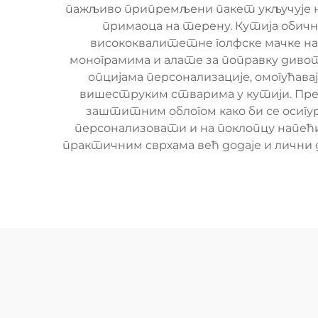
пажљиво припремљени пакет укључује не
примаоца на терену. Кутија обично
висококвалитетне голфске мачке на
монограмима и алате за поправку дивот
опцијама персонализације, омогућава
вишеструким стварима у кутији. Презе
заштитним облогом како би се осигур
персонализовати и на поклопцу напећи 
практичним сврхама већ додаје и лични д