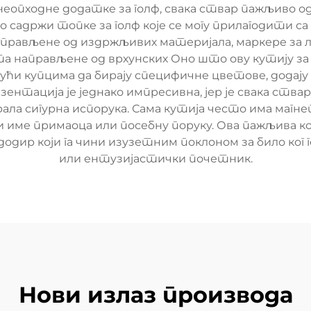
опходне додатке за голф, свака ствар пажљиво од
 садржи топке за голф које се могу прилагодити с
прављене од издржљивих материјала, маркере за 
а направљене од врхунских Оно што ову кутију за 
јући купцима да бирају специфичне цветове, додају
нтација је једнако импресивна, јер је свака ства
ала сигурна испорука. Сама кутија често има маг
име примаоца или посебну поруку. Ова пажљива кол
одир који га чини изузетним поклоном за било ког г
или ентузијастички почетник.
Нови излаз производа