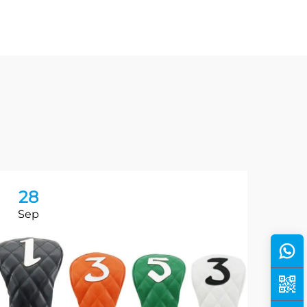
28
2
Sep
Oc