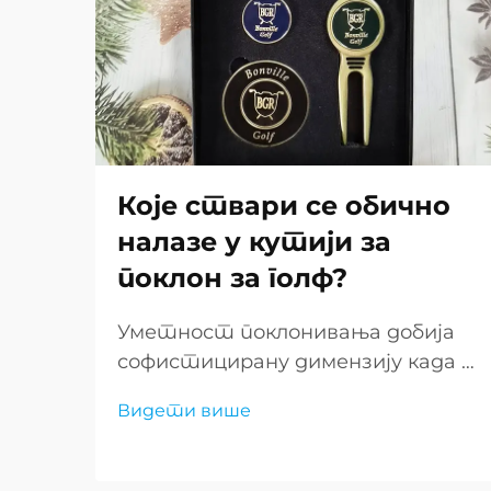
Које ствари се обично
налазе у кутији за
поклон за голф?
Уметност поклонивања добија
софистицирану димензију када је
реч о врхунским поклоницама за
Видети више
голф. Ове пажљиво куриране
колекције комбинују
функционалност, елеганцију и