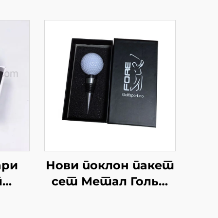
ари
Нови поклон пакет
т
сет Метал Гольф
ја
Бол Стил Вин
льф
Стоппер са