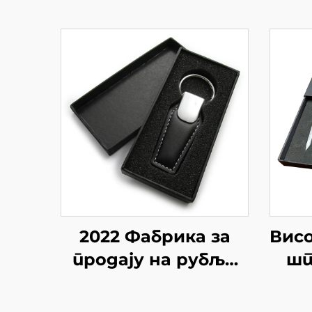
2022 Фабрика за
Вис
продају на рубљи
шт
Мода Метал Нови
пок
ланци за кључеве
п