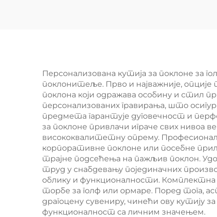
аутомобилски
М
бренд Кожани
Див
аутомобилски
логотип Наредни
при
кључник са
Персонализована кутија за поклоне за г
поклонитеље. Прво и најважније, опције
поклоном кутијом
поклона који одражава особину и стил 
персонализованих гравирања, што осигур
предмета гарантује дуговечност и перф
за поклоне привлачи играче свих нивоа в
висококвалитетну опрему. Професионална
корпоративне поклоне или посебне прил
трајне подсећења на пажљив поклон. Уд
труд у снабдевању појединачних производ
облику и функционалности. Комплектна 
торбе за голф или ормаре. Поред тога, а
драгоцену сувениру, чинећи ову кутију з
функционалност са личним значењем.