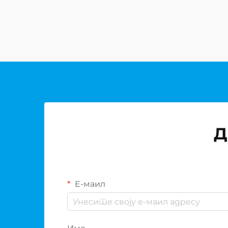
рафинисану суштину...
Д
Е-маил