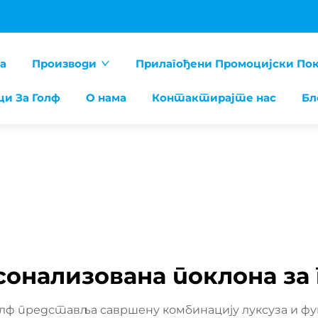
а
Производи
Прилагођени Промоцијски По
ци За Голф
О нама
Контактирајте нас
Бл
сонализована поклона за 
голф представља савршену комбинацију луксуза и ф