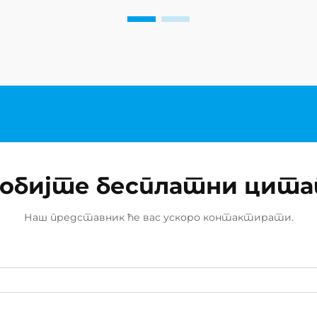
најважнијих елемената је
куповина покер чипова који
испуњавају професионалне
стандарде. Било да планирате
казино...
обијте бесплатни цит
Наш представник ће вас ускоро контактирати.