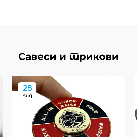
Савеси и трикови
28
Aug