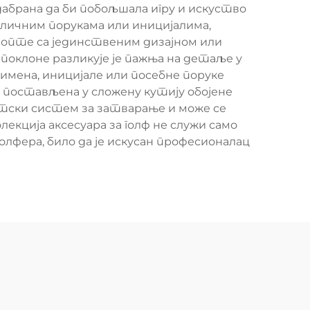
абрана да би побољшала игру и искуство
а личним порукама или иницијалима,
лопте са јединственим дизајном или
поклоне разликује је пажња на детаље у
 имена, иницијале или посебне поруке
р постављена у сложену кутију обојене
нетски систем за затварање и може се
екција аксесуара за голф не служи само
олфера, било да је искусан професионалац