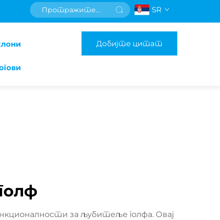
SR
Добијте цитат
клони
огови
голф
ункционалности за љубитеље голфа. Овај