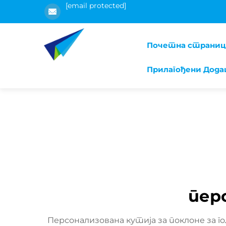
[email protected]
Почетна страниц
Прилагођени Дода
пер
Персонализована кутија за поклоне за 