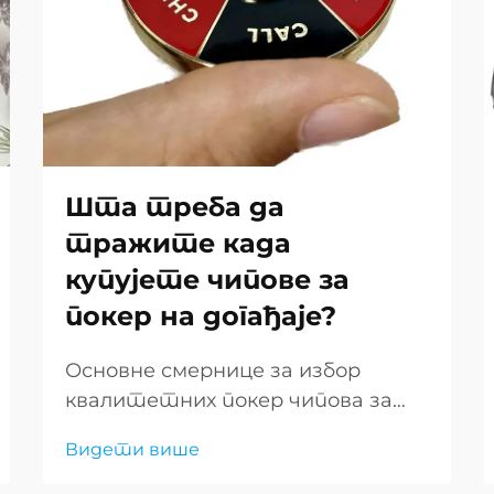
Шта треба да
тражите када
купујете чипове за
покер на догађаје?
Основне смернице за избор
квалитетних покер чипова за
догађаје Организација покер
Видети више
догађаја захтева пажљиву пажњу
на детаље, а један од