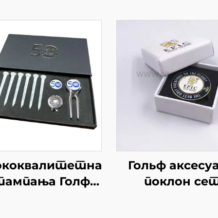
ококвалитетна
Гольф аксесу
ампања Голф
поклон се
лоница кутија
Културизаци
аковање сет -
штампања Го