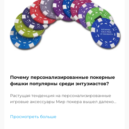
Почему персонализированные покерные
фишки популярны среди энтузиастов?
Растущая тенденция на персонализированные
игровые аксессуары Мир покера вышел далеко
за рамки зеленых суконных столов казино Лас-
Вегаса. Сегодня энтузиасты и коллекционеры все
Просмотреть больше
чаще обращаются к персонализированным
покерным жетонам, превращая обычную игру...