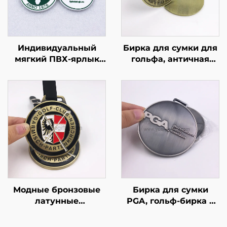
Индивидуальный
Бирка для сумки для
мягкий ПВХ-ярлык
гольфа, античная
для сумки для
бронзовая бирка,
гольфа с тисненым
металлическая бирка
логотипом,
цвета старой латуни
силиконовый ярлык
с логотипом клуба,
для сумки для
полиэтиленовый
гольфа
пакет, сплав цинка,
металлический,
индивидуальный
тиснёный логотип
для гольфа
Модные бронзовые
Бирка для сумки
латунные
PGA, гольф-бирка с
металлические бирки
тиснёным логотипом,
для гольф-сумки,
античное серебро, с