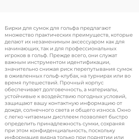
полноцветная мягкая
кожаным ремешком
эмаль, бирка для
гольф-клуба,
дорожная бирка для
Бирки для сумок для гольфа предлагают
багажа
множество практических преимуществ, которые
делают их незаменимым аксессуаром как для
начинающих, так и для профессиональных
игроков в гольф. Прежде всего, они служат
важным инструментом идентификации,
значительно снижая риск перепутывания сумок
в оживленных гольф-клубах, на турнирах или во
время путешествий. Прочный корпус
обеспечивает долговечность, а материалы,
устойчивые к воздействию погодных условий,
защищают вашу контактную информацию от
дождя, солнечного света и общего износа. Окно
с легко читаемым дисплеем позволяет быстро
определить принадлежность сумки, сохраняя
при этом конфиденциальность, поскольку
информация видна только при поднятии или