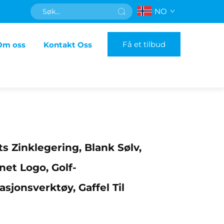
NO
Få et tilbud
Om oss
Kontakt Oss
ts Zinklegering, Blank Sølv,
et Logo, Golf-
asjonsverktøy, Gaffel Til