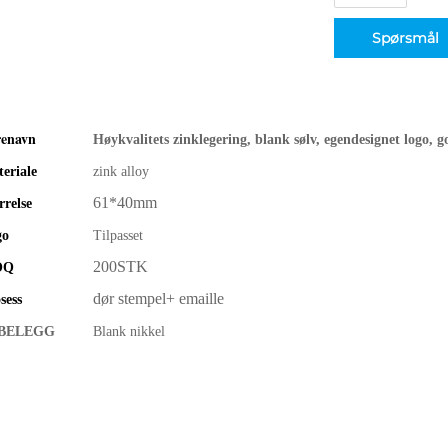
Spørsmål
renavn
Høykvalitets zinklegering, blank sølv, egendesignet logo, g
eriale
zink alloy
61*40mm
rrelse
go
Tilpasset
200STK
OQ
dør stempel+ emaille
sess
 BELEGG
Blank nikkel