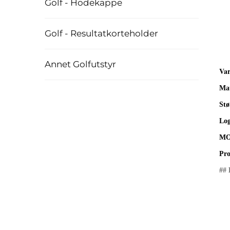
Golf - Hodekappe
Golf - Resultatkorteholder
Annet Golfutstyr
Va
Mat
Stø
Lo
M
Pro
##