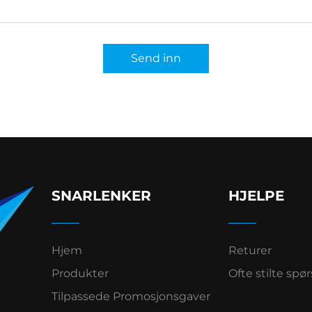
Send inn
SNARLENKER
HJELPE
Hjem
Returer
Produkter
Ofte stilte spø
Tilpassede Promosjonsgaver