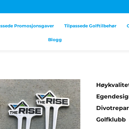
assede Promosjonsgaver
Tilpassede Golftilbehør
Blogg
Høykvalite
Egendesign
Divotrepar
Golfklubb