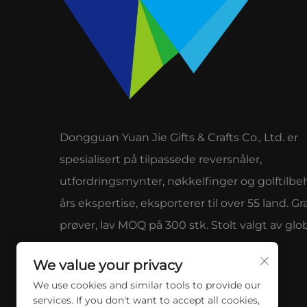
Dongguan Yuan Jie Gifts & Crafts Co., Ltd. er
spesialisert på tilpassede reversnåler,
utfordringsmynter, nøkkelfinger og golftilbeh
års ekspertise, eksporterer til over 55 land. Gra
prøver, lav MOQ på 300 stk. Stolt valgt av glo
merker for kvalitet og service.
We value your privacy
We use cookies and similar tools to provide our
services. If you don't want to accept all cookies,