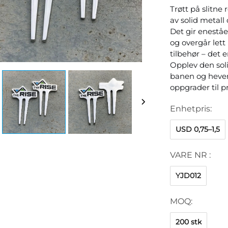
Trøtt på slitne 
av solid metall 
Det gir eneståe
og overgår lett 
tilbehør – det er
Opplev den soli
banen og hever 
oppgrader til pr
Enhetpris:
USD 0,75–1,5
VARE NR :
YJD012
MOQ:
200 stk