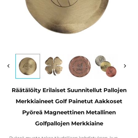
Räätälöity Erilaiset Suunnitellut Pallojen
Merkkiaineet Golf Painetut Aakkoset
Pyöreä Magneettinen Metallinen
Golfpallojen Merkkiaine
Pyöreä muoto takaa täydellisen kohdistuksen, kun