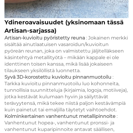
Ydineroavaisuudet (yksinomaan tässä
Artisan-sarjassa)
Artisan-kuvioitu pyöristetty reuna
: Jokainen merkki
sisältää ainutlaatuisen vasaroidun/kuvioitun
pyöreän reunan, joka on valmistettu jäljitelläkseen
käsintehtyä metallityötä – mikään kappale ei ole
identtinen toisen kanssa, mikä lisää jokaiseen
tilaukseen yksilöllistä luonnetta.
Syvä 3D-korostettu kuvioitu pinnanmuotoilu
:
Tarkka kuvioitu pinnanmuotoilu luo kohonneita,
tunnollisia suunnitteluja (kirjaimia, logoja, motiiveja),
jotka kestävät kulumaan hyvin ja säilyttävät
terävyytensä, mikä tekee niistä paljon kestävämpiä
kuin painetut tai emaljilla täytetyt vaihtoehdot.
Kolminkertainen vanhentunut metallipinnoite
:
Vanhentunut hopea-, vanhentunut pronssi- ja
vanhentunut kuparipinnoite antavat säällisen,