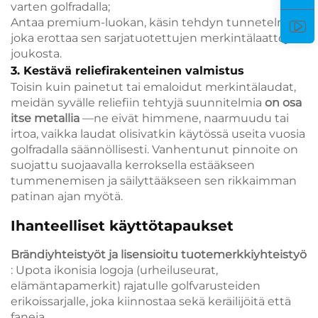
varten golfradalla;
Antaa premium-luokan, käsin tehdyn tunnetelman,
joka erottaa sen sarjatuotettujen merkintälaattojen
joukosta.
3. Kestävä reliefirakenteinen valmistus
Toisin kuin painetut tai emaloidut merkintälaudat,
meidän syvälle reliefiin tehtyjä suunnitelmia
on osa
itse metallia
—ne eivät himmene, naarmuudu tai
irtoa, vaikka laudat olisivatkin käytössä useita vuosia
golfradalla säännöllisesti. Vanhentunut pinnoite on
suojattu suojaavalla kerroksella estääkseen
tummenemisen ja säilyttääkseen sen rikkaimman
patinan ajan myötä.
Ihanteelliset käyttötapaukset
Brändiyhteistyöt ja lisensioitu tuotemerkkiyhteistyö
: Upota ikonisia logoja (urheiluseurat,
elämäntapamerkit) rajatulle golfvarusteiden
erikoissarjalle, joka kiinnostaa sekä keräilijöitä että
faneja.