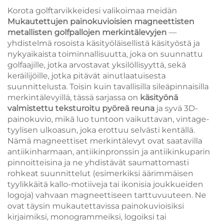
Korota golftarvikkeidesi valikoimaa meidän
Mukautettujen painokuvioisien magneettisten
metallisten golfpallojen merkintälevyjen
—
yhdistelmä rosoista käsityöläisellistä käsityöstä ja
nykyaikaista toiminnallisuutta, joka on suunnattu
golfaajille, jotka arvostavat yksilöllisyyttä, sekä
keräilijöille, jotka pitävät ainutlaatuisesta
suunnittelusta. Toisin kuin tavallisilla sileäpinnaisilla
merkintälevyillä, tässä sarjassa on
käsityönä
valmistettu teksturoitu pyöreä reuna
ja syvä 3D-
painokuvio, mikä luo tuntoon vaikuttavan, vintage-
tyylisen ulkoasun, joka erottuu selvästi kentällä.
Nämä magneettiset merkintälevyt ovat saatavilla
antiikinharmaan, antiikinpronssin ja antiikinkuparin
pinnoitteisina ja ne yhdistävät saumattomasti
rohkeat suunnittelut (esimerkiksi äärimmäisen
tyylikkäitä kallo-motiiveja tai ikonisia joukkueiden
logoja) vahvaan magneettiseen tarttuvuuteen. Ne
ovat täysin mukautettavissa painokuvioisiksi
kirjaimiksi, monogrammeiksi, logoiksi tai