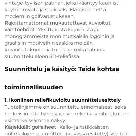
vintage-tyylisen patinan, joka ikääntyy kauniisti
käytön myötä ja sopii sekä klassiseen että
moderniin golfvarustukseen.
Rajoittamattomat mukautettavat kuvioitut
vaihtoehdot
: Yksittäisistä kirjaimista ja
monogrammeista monimutkaisiin logoihin ja
graafisiin motiiveihin saakka meidän
kuvioituteknologia tuodaan mikä tahansa
suunnittelu eloon 3D-reliefissä.
Suunnittelu ja käsityö: Taide kohtaa
toiminnallisuuden
1. Ikoniinen reliefikuvioitu suunnitteluesittely
Tuotelinjamme on suunniteltu erinomaisesti sekä
rohkeisiin että hienovaraisiin reliefikuvioihin, kuten
esimerkeissämme näkyy:
Kärjekkäät golfaiheet
: Kallo- ja ristikkäisten
golfmailojen suunnittelu (kuvassa esitetty) sisältää