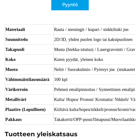
Pyyntö
Materiaali
Rauta / messingit / kupari / sinkkiliuki jne.
Suunnittelu
2D/3D, yhden puolen logo tai kaksipuolinen
Takapuoli
Musta (hiekka-istutus) / Lasergravointi / Gravoin
Koko
Kuten pyydät, yleinen koko
Muoto
Neliö / Suorakulmio / Pyöreys jne. (mukautettav
Vähimmäistilausmäärä
100 kpl
Värikerroin
Pehmeä emalipinnoitus / Synteettinen emalipinno
Metalliväri
Kulta/ Hopea/ Pronssi/ Kromattu/ Nikkeli/ Värik
Plaatiro (Lopullinen)
Kiiltävä kulta/hopea/nikkeli/pronssi/kromi/vasta-
Pakkaus
Takakortti/OPP-pussi/Ilmapussi/Muovilaatikko/L
Tuotteen yleiskatsaus