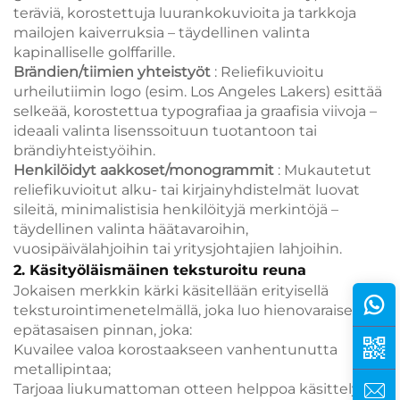
teräviä, korostettuja luurankokuvioita ja tarkkoja
mailojen kaiverruksia – täydellinen valinta
kapinalliselle golffarille.
Brändien/tiimien yhteistyöt
: Reliefikuvioitu
urheilutiimin logo (esim. Los Angeles Lakers) esittää
selkeää, korostettua typografiaa ja graafisia viivoja –
ideaali valinta lisenssoituun tuotantoon tai
brändiyhteistyöihin.
Henkilöidyt aakkoset/monogrammit
: Mukautetut
reliefikuvioitut alku- tai kirjainyhdistelmät luovat
sileitä, minimalistisia henkilöityjä merkintöjä –
täydellinen valinta häätavaroihin,
vuosipäivälahjoihin tai yritysjohtajien lahjoihin.
2. Käsityöläismäinen teksturoitu reuna
Jokaisen merkkin kärki käsitellään erityisellä
teksturointimenetelmällä, joka luo hienovaraisen,
epätasaisen pinnan, joka:
Kuvailee valoa korostaakseen vanhentunutta
metallipintaa;
Tarjoaa liukumattoman otteen helppoa käsittelyä