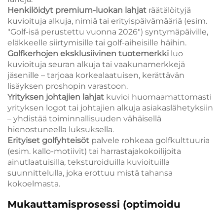
Henkilöidyt premium-luokan lahjat
räätälöityjä
kuvioituja alkuja, nimiä tai erityispäivämääriä (esim.
"Golf-isä perustettu vuonna 2026") syntymäpäiville,
eläkkeelle siirtymisille tai golf-aiheisille häihin.
Golfkerhojen eksklusiivinen tuotemerkki
luo
kuvioituja seuran alkuja tai vaakunamerkkejä
jäsenille – tarjoaa korkealaatuisen, kerättävän
lisäyksen proshopin varastoon.
Yrityksen johtajien lahjat
kuvioi huomaamattomasti
yrityksen logot tai johtajien alkuja asiakaslähetyksiin
– yhdistää toiminnallisuuden vähäisellä
hienostuneella luksuksella.
Erityiset golfyhteisöt
palvele rohkeaa golfkulttuuria
(esim. kallo-motiivit) tai harrastajakokoilijoita
ainutlaatuisilla, teksturoiduilla kuvioituilla
suunnittelulla, joka erottuu mistä tahansa
kokoelmasta.
Mukauttamisprosessi (optimoidu