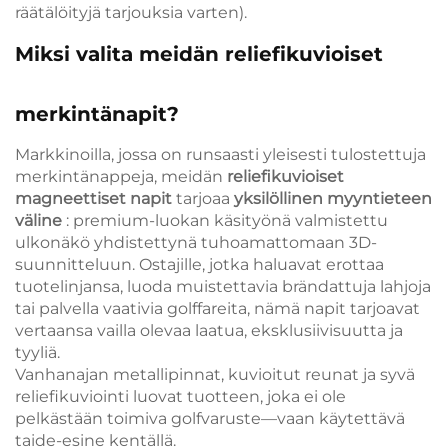
räätälöityjä tarjouksia varten).
Miksi valita meidän reliefikuvioiset
merkintänapit?
Markkinoilla, jossa on runsaasti yleisesti tulostettuja
merkintänappeja, meidän
reliefikuvioiset
magneettiset napit
tarjoaa
yksilöllinen myyntieteen
väline
: premium-luokan käsityönä valmistettu
ulkonäkö yhdistettynä tuhoamattomaan 3D-
suunnitteluun. Ostajille, jotka haluavat erottaa
tuotelinjansa, luoda muistettavia brändattuja lahjoja
tai palvella vaativia golffareita, nämä napit tarjoavat
vertaansa vailla olevaa laatua, eksklusiivisuutta ja
tyyliä.
Vanhanajan metallipinnat, kuvioitut reunat ja syvä
reliefikuviointi luovat tuotteen, joka ei ole
pelkästään toimiva golfvaruste—vaan käytettävä
taide-esine kentällä.