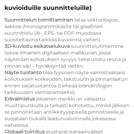
kuvioiduille suunnitteluille)
Suunnittelun toimittaminen
lataa vektorilogosi,
aakkos-/monogrammikäsite tai graafinen
suunnittelu (AI-, EPS- tai PDF-muodossa
suositeltavina tarkkaa kuviointia varten).
3D-kuvioitu esikatselukuva
suunnittelutimemme
tekee ilmainen digitaalisen mallikuvan, jossa
näytetään kohotuksen syvyys, teksturoitu reuna ja
pinnan väri – hyväksyntää varten.
Näyte tuotanto
tilaa fyysinen näyte varmistaaksesi
kohotuksen korkeuden, tekstuurin ja pinnanlaatun
ennen sarjatuotantoa (tärkeää brändin/logon
tarkkuuden varmistamiseksi).
Erävalmistus
jokainen merkki on valssattu
muottipurskulla ja tarkasti kohotettu, minkä jälkeen
se pinnoitetaan antiikkityyppisellä pinnoitteella ja
suojataan tiukalla laadunvalvonnalla jokaisessa
vaiheessa.
Globaali toimitus
joustavat kansainväliset