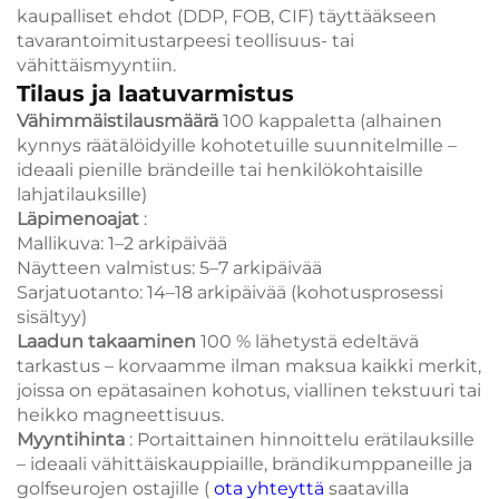
kaupalliset ehdot (DDP, FOB, CIF) täyttääkseen
tavarantoimitustarpeesi teollisuus- tai
vähittäismyyntiin.
Tilaus ja laatuvarmistus
Vähimmäistilausmäärä
100 kappaletta (alhainen
kynnys räätälöidyille kohotetuille suunnitelmille –
ideaali pienille brändeille tai henkilökohtaisille
lahjatilauksille)
Läpimenoajat
:
Mallikuva: 1–2 arkipäivää
Näytteen valmistus: 5–7 arkipäivää
Sarjatuotanto: 14–18 arkipäivää (kohotusprosessi
sisältyy)
Laadun takaaminen
100 % lähetystä edeltävä
tarkastus – korvaamme ilman maksua kaikki merkit,
joissa on epätasainen kohotus, viallinen tekstuuri tai
heikko magneettisuus.
Myyntihinta
: Portaittainen hinnoittelu erätilauksille
– ideaali vähittäiskauppiaille, brändikumppaneille ja
golfseurojen ostajille (
ota yhteyttä
saatavilla