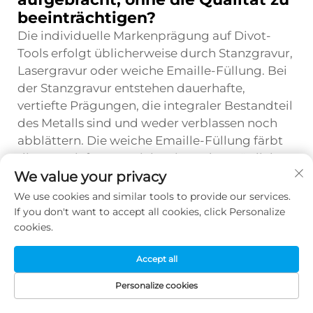
beeinträchtigen?
Die individuelle Markenprägung auf Divot-
Tools erfolgt üblicherweise durch Stanzgravur,
Lasergravur oder weiche Emaille-Füllung. Bei
der Stanzgravur entstehen dauerhafte,
vertiefte Prägungen, die integraler Bestandteil
des Metalls sind und weder verblassen noch
abblättern. Die weiche Emaille-Füllung färbt
diese vertieften Bereiche ein und ermöglicht
We value your privacy
so die Umsetzung von Vollfarb-Logos, ohne
das hochwertige metallische
We use cookies and similar tools to provide our services.
Erscheinungsbild der fertigen Divot-Tools zu
If you don't want to accept all cookies, click Personalize
cookies.
beeinträchtigen.
Welche
Accept all
Qualitätskontrollmaßnahmen
Personalize cookies
sollten Käufer bei der
STARTSEITE
PRODUKTE
E-MAIL
TEL.